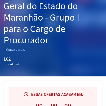
Geral do Estado do
Pós
Maranhão - Grupo I
Graduação
para o Cargo de
OAB
Procurador
Mentorias
Questões grátis
(CÓDIGO: 206625)
162
Conteúdo gratuito
Horas de aula
Blog
Aprovados
Atendimento
ESSAS OFERTAS ACABAM EM:
00
00
00