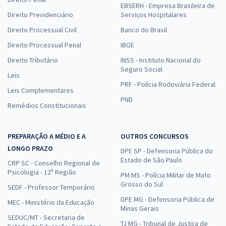
EBSERH - Empresa Brasileira de
Direito Previdenciário
Serviços Hospitalares
Direito Processual Civil
Banco do Brasil
Direito Processual Penal
IBGE
Direito Tributário
INSS - Instituto Nacional do
Seguro Social
Leis
PRF - Polícia Rodoviária Federal
Leis Complementares
PND
Remédios Constitucionais
PREPARAÇÃO A MÉDIO E A
OUTROS CONCURSOS
LONGO PRAZO
DPE SP - Defensoria Pública do
Estado de São Paulo
CRP SC - Conselho Regional de
Psicologia - 12ª Região
PM MS - Polícia Militar de Mato
Grosso do Sul
SEDF - Professor Temporário
DPE MG - Defensoria Pública de
MEC - Ministério da Educação
Minas Gerais
SEDUC/MT - Secretaria de
TJ MG - Tribunal de Justiça de