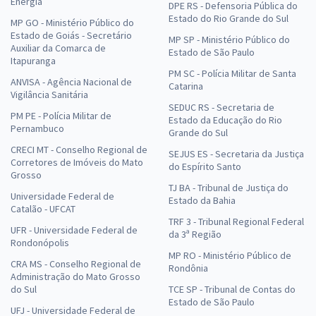
Energia
DPE RS - Defensoria Pública do
Estado do Rio Grande do Sul
MP GO - Ministério Público do
Estado de Goiás - Secretário
MP SP - Ministério Público do
Auxiliar da Comarca de
Estado de São Paulo
Itapuranga
PM SC - Polícia Militar de Santa
ANVISA - Agência Nacional de
Catarina
Vigilância Sanitária
SEDUC RS - Secretaria de
PM PE - Polícia Militar de
Estado da Educação do Rio
Pernambuco
Grande do Sul
CRECI MT - Conselho Regional de
SEJUS ES - Secretaria da Justiça
Corretores de Imóveis do Mato
do Espírito Santo
Grosso
TJ BA - Tribunal de Justiça do
Universidade Federal de
Estado da Bahia
Catalão - UFCAT
TRF 3 - Tribunal Regional Federal
UFR - Universidade Federal de
da 3ª Região
Rondonópolis
MP RO - Ministério Público de
CRA MS - Conselho Regional de
Rondônia
Administração do Mato Grosso
do Sul
TCE SP - Tribunal de Contas do
Estado de São Paulo
UFJ - Universidade Federal de