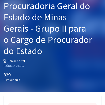
Procuradoria Geral do
Pós
Estado de Minas
Graduação
Gerais - Grupo II para
OAB
o Cargo de Procurador
Mentorias
do Estado
Questões grátis
Conteúdo gratuito
Baixar edital
(CÓDIGO: 206352)
Blog
329
Aprovados
Horas de aula
Atendimento