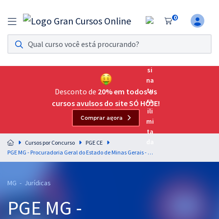
0
Assinatura Ilimitada 11
Acesso a todos os cursos. Teste grátis por 7 dias!
Assinatura OAB Até Passar
Acesso ilimitado a toda preparação para o Exame da
Desconto de
20% em todos os
Ordem, até você passar!
cursos avulsos do site SÓ HOJE!
Comprar agora
Residências Multiprofissionais
Preparação completa e intensiva para as principais
Cursos por Concurso
PGE CE
residências em saúde do Brasil
PGE MG - Procuradoria Geral do Estado de Minas Gerais - Grupo II para o Cargo de Procurador do Estado
Concursos
MG - Jurídicas
Assinatura Ilimitada
PGE MG -
Cursos 20% OFF