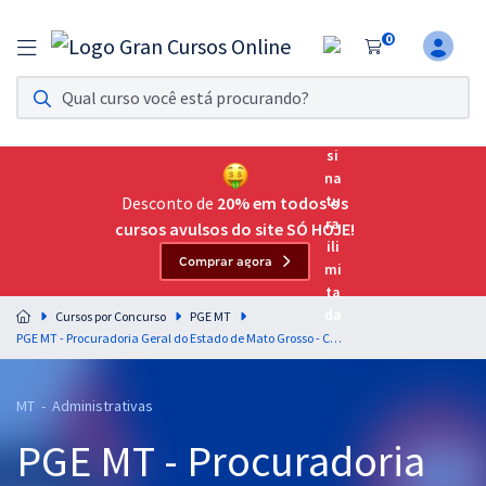
0
Assinatura Ilimitada 11
Acesso a todos os cursos. Teste grátis por 7 dias!
Assinatura OAB Até Passar
Acesso ilimitado a toda preparação para o Exame da
Desconto de
20% em todos os
Ordem, até você passar!
cursos avulsos do site SÓ HOJE!
Comprar agora
Residências Multiprofissionais
Preparação completa e intensiva para as principais
Cursos por Concurso
PGE MT
residências em saúde do Brasil
PGE MT - Procuradoria Geral do Estado de Mato Grosso - Conhecimentos Específicos para Analista - Especialidade: Administrador
Concursos
MT - Administrativas
Assinatura Ilimitada
PGE MT - Procuradoria
Cursos 20% OFF