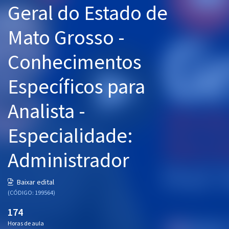
Geral do Estado de
Pós
Mato Grosso -
Graduação
Conhecimentos
OAB
Específicos para
Mentorias
Analista -
Questões grátis
Conteúdo gratuito
Especialidade:
Blog
Administrador
Aprovados
Baixar edital
(CÓDIGO: 199564)
Atendimento
174
Horas de aula