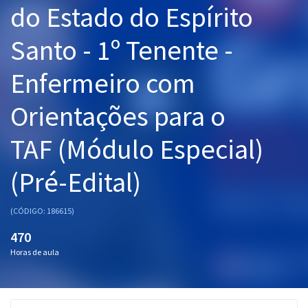
do Estado do Espírito
Pós
Santo - 1º Tenente -
Graduação
Enfermeiro com
OAB
Orientações para o
Mentorias
TAF (Módulo Especial)
Questões grátis
Conteúdo gratuito
(Pré-Edital)
Blog
(CÓDIGO: 186615)
Aprovados
470
Horas de aula
Atendimento