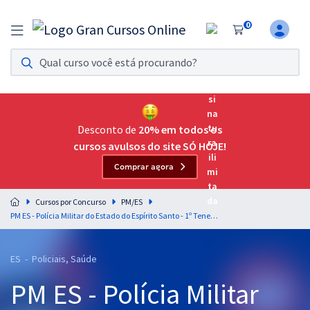
0
Assinatura Ilimitada 11
Acesso a todos os cursos. Teste grátis por 7 dias!
Assinatura OAB Até Passar
Acesso ilimitado a toda preparação para o Exame da
Desconto de
20% em todos os
Ordem, até você passar!
cursos avulsos do site SÓ HOJE!
Comprar agora
Residências Multiprofissionais
Preparação completa e intensiva para as principais
Cursos por Concurso
PM/ES
residências em saúde do Brasil
PM ES - Polícia Militar do Estado do Espírito Santo - 1º Tenente - Enfermeiro com Orientações para o TAF (Módulo Especial) (Pré-Edital)
Concursos
ES - Policiais, Saúde
Assinatura Ilimitada
PM ES - Polícia Militar
Cursos 20% OFF