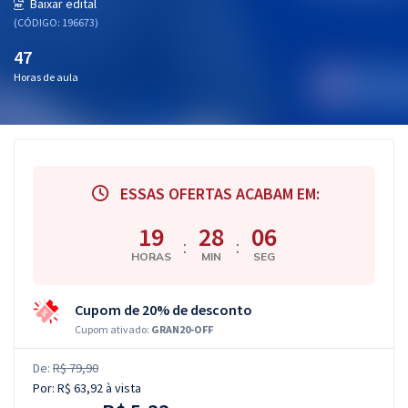
Baixar edital
(CÓDIGO: 196673)
47
Horas de aula
ESSAS OFERTAS ACABAM EM:
19
28
06
:
:
HORAS
MIN
SEG
Cupom de 20% de desconto
Cupom ativado:
GRAN20-OFF
De:
R$ 79,90
Por:
R$ 63,92
à vista