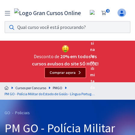
0
Assinatura Ilimitada 11
Acesso a todos os cursos. Teste grátis por 7 dias!
Assinatura OAB Até Passar
Acesso ilimitado a toda preparação para o Exame da
Desconto de
20% em todos os
Ordem, até você passar!
cursos avulsos do site SÓ HOJE!
Comprar agora
Residências Multiprofissionais
Preparação completa e intensiva para as principais
Cursos por Concurso
PMGO
residências em saúde do Brasil
PM GO - Polícia Militar do Estado de Goiás - Língua Portuguesa para o Cargo de Oficial (Cadete) - Professor: Fernando Moura (videoaulas) & Bruno Pilastre e Gustavo Silva (PDFs) (Pré-edital)
Concursos
GO - Policiais
Assinatura Ilimitada
PM GO - Polícia Militar
Cursos 20% OFF