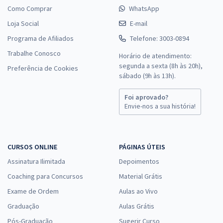
Como Comprar
WhatsApp
Loja Social
E-mail
Programa de Afiliados
Telefone: 3003-0894
Trabalhe Conosco
Horário de atendimento:
segunda a sexta (8h às 20h),
Preferência de Cookies
sábado (9h às 13h).
Foi aprovado?
Envie-nos a sua história!
CURSOS ONLINE
PÁGINAS ÚTEIS
Assinatura Ilimitada
Depoimentos
Coaching para Concursos
Material Grátis
Exame de Ordem
Aulas ao Vivo
Graduação
Aulas Grátis
Pós-Graduação
Sugerir Curso