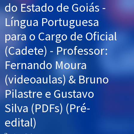
do Estado de Goiás -
Pós
Língua Portuguesa
Graduação
para o Cargo de Oficial
OAB
(Cadete) - Professor:
Mentorias
Fernando Moura
Questões grátis
Conteúdo gratuito
(videoaulas) & Bruno
Blog
Pilastre e Gustavo
Aprovados
Silva (PDFs) (Pré-
Atendimento
edital)