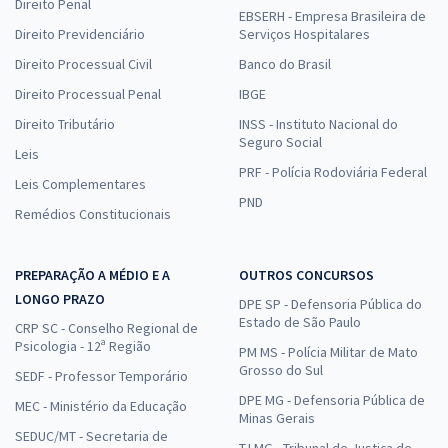
Direito Penal
EBSERH - Empresa Brasileira de
Direito Previdenciário
Serviços Hospitalares
Direito Processual Civil
Banco do Brasil
Direito Processual Penal
IBGE
Direito Tributário
INSS - Instituto Nacional do
Seguro Social
Leis
PRF - Polícia Rodoviária Federal
Leis Complementares
PND
Remédios Constitucionais
PREPARAÇÃO A MÉDIO E A
OUTROS CONCURSOS
LONGO PRAZO
DPE SP - Defensoria Pública do
Estado de São Paulo
CRP SC - Conselho Regional de
Psicologia - 12ª Região
PM MS - Polícia Militar de Mato
Grosso do Sul
SEDF - Professor Temporário
DPE MG - Defensoria Pública de
MEC - Ministério da Educação
Minas Gerais
SEDUC/MT - Secretaria de
TJ MG - Tribunal de Justiça de