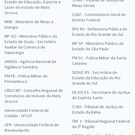
Estado de Educação, Esporte e
Minas Gerais
Lazer do estado de Mato
Grosso
CGDF - Controladoria Geral do
Distrito Federal
MME - Ministério de Minas e
Energia
DPE RS - Defensoria Pública do
Estado do Rio Grande do Sul
MP GO - Ministério Público do
Estado de Goiás - Secretário
MP SP - Ministério Público do
Auxiliar da Comarca de
Estado de São Paulo
Itapuranga
PM SC - Polícia Militar de Santa
ANVISA - Agência Nacional de
Catarina
Vigilância Sanitária
SEDUC RS - Secretaria de
PM PE - Polícia Militar de
Estado da Educação do Rio
Pernambuco
Grande do Sul
CRECI MT - Conselho Regional de
SEJUS ES - Secretaria da Justiça
Corretores de Imóveis do Mato
do Espírito Santo
Grosso
TJ BA - Tribunal de Justiça do
Universidade Federal de
Estado da Bahia
Catalão - UFCAT
TRF 3 - Tribunal Regional Federal
UFR - Universidade Federal de
da 3ª Região
Rondonópolis