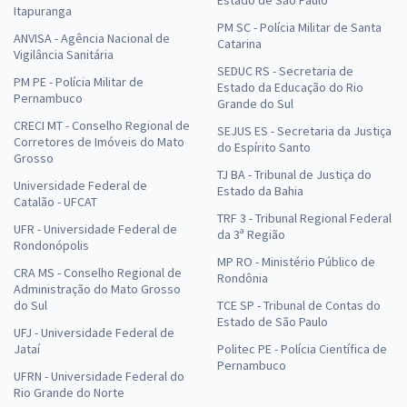
Itapuranga
PM SC - Polícia Militar de Santa
ANVISA - Agência Nacional de
Catarina
Vigilância Sanitária
SEDUC RS - Secretaria de
PM PE - Polícia Militar de
Estado da Educação do Rio
Pernambuco
Grande do Sul
CRECI MT - Conselho Regional de
SEJUS ES - Secretaria da Justiça
Corretores de Imóveis do Mato
do Espírito Santo
Grosso
TJ BA - Tribunal de Justiça do
Universidade Federal de
Estado da Bahia
Catalão - UFCAT
TRF 3 - Tribunal Regional Federal
UFR - Universidade Federal de
da 3ª Região
Rondonópolis
MP RO - Ministério Público de
CRA MS - Conselho Regional de
Rondônia
Administração do Mato Grosso
do Sul
TCE SP - Tribunal de Contas do
Estado de São Paulo
UFJ - Universidade Federal de
Jataí
Politec PE - Polícia Científica de
Pernambuco
UFRN - Universidade Federal do
Rio Grande do Norte