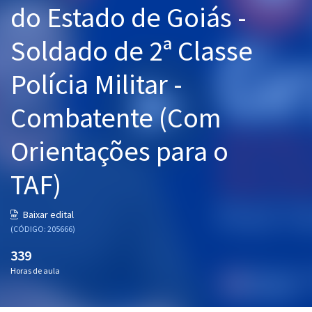
do Estado de Goiás -
Pós
Soldado de 2ª Classe
Graduação
Polícia Militar -
OAB
Combatente (Com
Mentorias
Orientações para o
Questões grátis
Conteúdo gratuito
TAF)
Blog
Baixar edital
Aprovados
(CÓDIGO: 205666)
339
Atendimento
Horas de aula