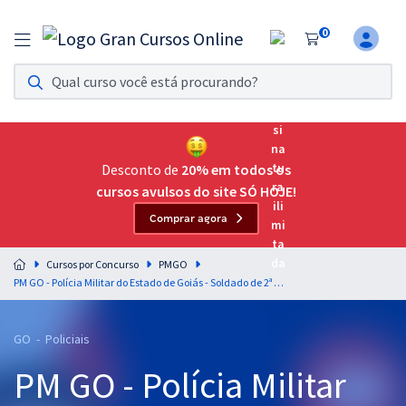
0
Assinatura Ilimitada 11
Acesso a todos os cursos. Teste grátis por 7 dias!
Assinatura OAB Até Passar
Acesso ilimitado a toda preparação para o Exame da
Desconto de
20% em todos os
Ordem, até você passar!
cursos avulsos do site SÓ HOJE!
Comprar agora
Residências Multiprofissionais
Preparação completa e intensiva para as principais
Cursos por Concurso
PMGO
residências em saúde do Brasil
PM GO - Polícia Militar do Estado de Goiás - Soldado de 2ª Classe Polícia Militar - Combatente (Com Orientações para o TAF)
Concursos
GO - Policiais
Assinatura Ilimitada
PM GO - Polícia Militar
Cursos 20% OFF