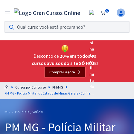
0
Assinatura Ilimitada 11
Acesso a todos os cursos. Teste grátis por 7 dias!
Assinatura OAB Até Passar
Acesso ilimitado a toda preparação para o Exame da
Desconto de
20% em todos os
Ordem, até você passar!
cursos avulsos do site SÓ HOJE!
Comprar agora
Residências Multiprofissionais
Preparação completa e intensiva para as principais
Cursos por Concurso
PM/MG
residências em saúde do Brasil
PM MG - Polícia Militar do Estado de Minas Gerais - Conhecimentos Básicos para os Cargos de Oficiais de Saúde (CCOS)
Concursos
MG - Policiais, Saúde
Assinatura Ilimitada
PM MG - Polícia Militar
Cursos 20% OFF