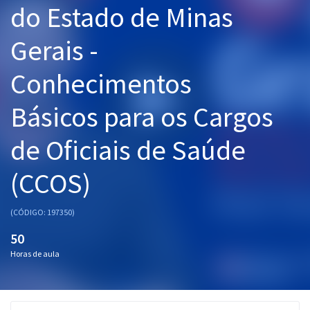
do Estado de Minas
Pós
Gerais -
Graduação
Conhecimentos
OAB
Básicos para os Cargos
Mentorias
de Oficiais de Saúde
Questões grátis
Conteúdo gratuito
(CCOS)
Blog
(CÓDIGO: 197350)
Aprovados
50
Horas de aula
Atendimento