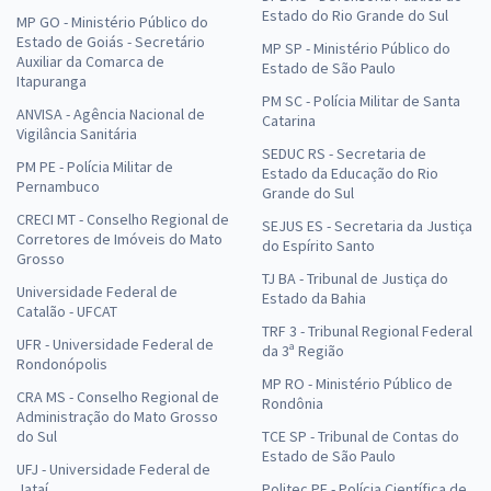
Estado do Rio Grande do Sul
MP GO - Ministério Público do
Estado de Goiás - Secretário
MP SP - Ministério Público do
Auxiliar da Comarca de
Estado de São Paulo
Itapuranga
PM SC - Polícia Militar de Santa
ANVISA - Agência Nacional de
Catarina
Vigilância Sanitária
SEDUC RS - Secretaria de
PM PE - Polícia Militar de
Estado da Educação do Rio
Pernambuco
Grande do Sul
CRECI MT - Conselho Regional de
SEJUS ES - Secretaria da Justiça
Corretores de Imóveis do Mato
do Espírito Santo
Grosso
TJ BA - Tribunal de Justiça do
Universidade Federal de
Estado da Bahia
Catalão - UFCAT
TRF 3 - Tribunal Regional Federal
UFR - Universidade Federal de
da 3ª Região
Rondonópolis
MP RO - Ministério Público de
CRA MS - Conselho Regional de
Rondônia
Administração do Mato Grosso
do Sul
TCE SP - Tribunal de Contas do
Estado de São Paulo
UFJ - Universidade Federal de
Jataí
Politec PE - Polícia Científica de