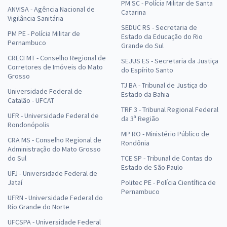
PM SC - Polícia Militar de Santa
ANVISA - Agência Nacional de
Catarina
Vigilância Sanitária
SEDUC RS - Secretaria de
PM PE - Polícia Militar de
Estado da Educação do Rio
Pernambuco
Grande do Sul
CRECI MT - Conselho Regional de
SEJUS ES - Secretaria da Justiça
Corretores de Imóveis do Mato
do Espírito Santo
Grosso
TJ BA - Tribunal de Justiça do
Universidade Federal de
Estado da Bahia
Catalão - UFCAT
TRF 3 - Tribunal Regional Federal
UFR - Universidade Federal de
da 3ª Região
Rondonópolis
MP RO - Ministério Público de
CRA MS - Conselho Regional de
Rondônia
Administração do Mato Grosso
do Sul
TCE SP - Tribunal de Contas do
Estado de São Paulo
UFJ - Universidade Federal de
Jataí
Politec PE - Polícia Científica de
Pernambuco
UFRN - Universidade Federal do
Rio Grande do Norte
UFCSPA - Universidade Federal