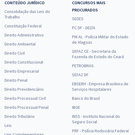
CONTEÚDO JURÍDICO
CONCURSOS MAIS
PROCURADOS
Consolidação das Leis do
Trabalho
SEDES
Constituição Federal
PC DF - DELTA
Direito Administrativo
PM AL - Polícia Militar do Estado
de Alagoas
Direito Ambiental
SEFAZ CE - Secretaria da
Direito Civil
Fazenda do Estado do Ceará
Direito Constitucional
PETROBRAS
Direito Empresarial
SEFAZ DF
Direito Penal
EBSERH - Empresa Brasileira de
Direito Previdenciário
Serviços Hospitalares
Direito Processual Civil
Banco do Brasil
Direito Processual Penal
IBGE
Direito Tributário
INSS - Instituto Nacional do
Seguro Social
Leis
PRF - Polícia Rodoviária Federal
Leis Complementares