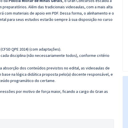
co da
Pólicia Militar de Minas Gerais
, o Gran Concursos escalou a
preparatórios. Além das tradicionais videoaulas, com a mais alta
á com materiais de apoio em PDF. Dessa forma, o alinhamento e o
tal para seus estudos estarão sempre à sua disposição no curso
- (CFSD QPE 2024) (com adaptações).
cada disciplina (não necessariamente todos), conforme critério
 a absorção dos conteúdos previstos no edital, as videoaulas de
 base na lógica didática proposta pelo(a) docente responsável, e
teúdo programático do certame.
ressões por motivo de força maior, ficando a cargo do Gran as