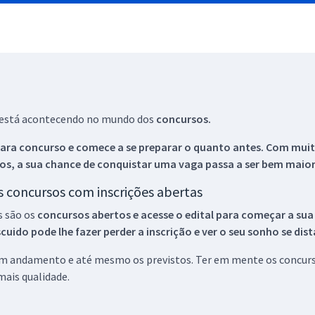
ue está acontecendo no mundo dos
concursos.
ara concurso e comece a se preparar o quanto antes. Com muita
os, a sua chance de conquistar uma vaga passa a ser bem maior
os concursos com inscrições abertas
s são os
concursos abertos e acesse o edital para começar a sua
ido pode lhe fazer perder a inscrição e ver o seu sonho se dis
 em andamento e até mesmo os previstos. Ter em mente os concurso
ais qualidade.