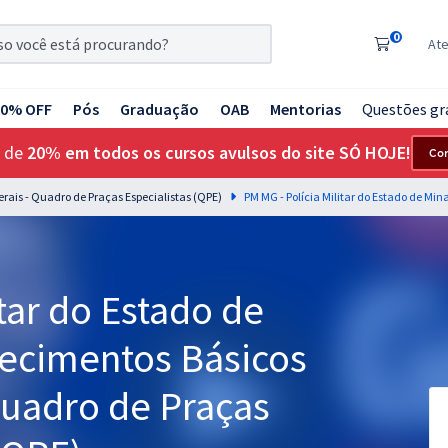
0
At
20% OFF
Pós
Graduação
OAB
Mentorias
Questões gr
 de
20% em todos os cursos avulsos do site SÓ HOJE!
Co
Gerais - Quadro de Praças Especialistas (QPE)
tar do Estado de
hecimentos Básicos
Quadro de Praças