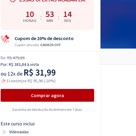
10
53
13
:
:
HORAS
MIN
SEG
Cupom de 20% de desconto
Cupom ativado:
GRAN20-OFF
De:
R$ 479,80
Por:
R$ 383,84
à vista
R$ 31,99
ou
12x de
Economize R$ 95,96 (-20%)
Comprar agora
Garantia de devolução do dinheiro em 7 dias.
Este curso inclui:
Videoaulas