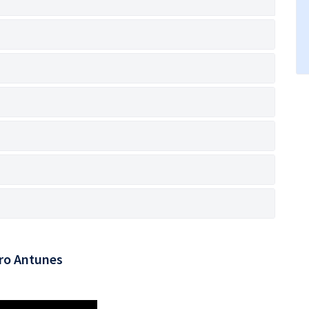
s
ro Antunes