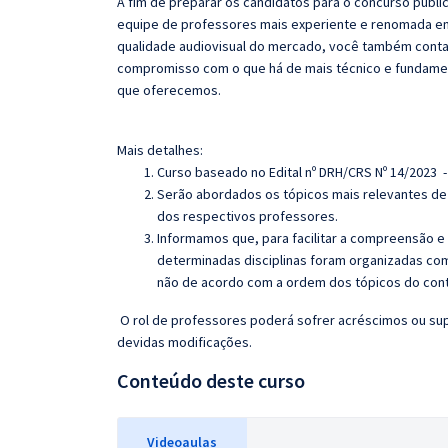
A fim de preparar os candidatos para o concurso públi
equipe de professores mais experiente e renomada em 
qualidade audiovisual do mercado, você também contar
compromisso com o que há de mais técnico e fundamen
que oferecemos.
Mais detalhes:
Curso baseado no Edital nº DRH/CRS Nº 14/2023 
Serão abordados os tópicos mais relevantes de 
dos respectivos professores.
Informamos que, para facilitar a compreensão e
determinadas disciplinas foram organizadas com
não de acordo com a ordem dos tópicos do con
O rol de professores poderá sofrer acréscimos ou sup
devidas modificações.
Conteúdo deste curso
Videoaulas