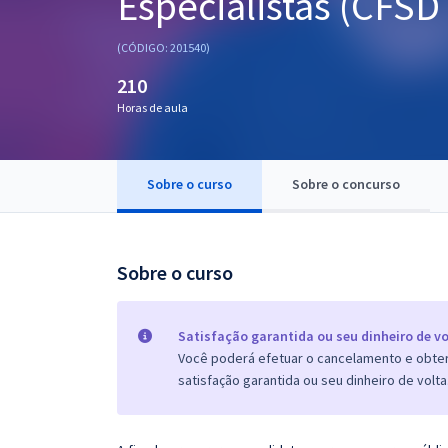
Especialistas (CFSD
Pós
(CÓDIGO: 201540)
Graduação
210
Horas de aula
OAB
Mentorias
Sobre o curso
Sobre o concurso
Questões grátis
Conteúdo gratuito
Sobre o curso
Blog
Aprovados
Satisfação garantida ou seu dinheiro de vo
Você poderá efetuar o cancelamento e obter 
satisfação garantida ou seu dinheiro de volta
Atendimento