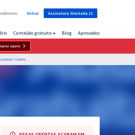
Assinatura
Ilimitada
11
endimento
Entrar
átis
Conteúdo gratuito
Blog
Aprovados
mprar agora
PM MG - Polícia Militar do Estado de Minas Gerais - Conhecimentos Básicos para os Cargos do Quadro de Praças Especialistas (CFSD QPE)
ESSAS OFERTAS ACABAM EM: