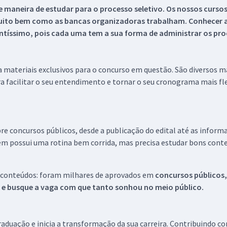
 maneira de estudar para o processo seletivo. Os nossos curso
uito bem como as bancas organizadoras trabalham. Conhecer a
tíssimo, pois cada uma tem a sua forma de administrar os proc
 a materiais exclusivos para o concurso em questão. São diversos 
a facilitar o seu entendimento e tornar o seu cronograma mais fle
re concursos públicos, desde a publicação do edital até as inform
em possui uma rotina bem corrida, mas precisa estudar bons conte
 conteúdos: foram milhares de aprovados em
concursos públicos,
s e busque a vaga com que tanto sonhou no meio público.
aduação e inicia a transformação da sua carreira. Contribuindo c