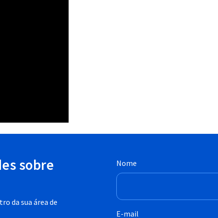
des sobre
Nome
ro da sua área de
E-mail