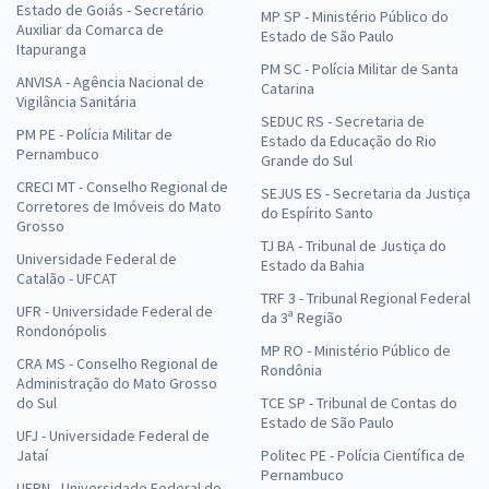
Estado de Goiás - Secretário
MP SP - Ministério Público do
Auxiliar da Comarca de
Estado de São Paulo
Itapuranga
PM SC - Polícia Militar de Santa
ANVISA - Agência Nacional de
Catarina
Vigilância Sanitária
SEDUC RS - Secretaria de
PM PE - Polícia Militar de
Estado da Educação do Rio
Pernambuco
Grande do Sul
CRECI MT - Conselho Regional de
SEJUS ES - Secretaria da Justiça
Corretores de Imóveis do Mato
do Espírito Santo
Grosso
TJ BA - Tribunal de Justiça do
Universidade Federal de
Estado da Bahia
Catalão - UFCAT
TRF 3 - Tribunal Regional Federal
UFR - Universidade Federal de
da 3ª Região
Rondonópolis
MP RO - Ministério Público de
CRA MS - Conselho Regional de
Rondônia
Administração do Mato Grosso
do Sul
TCE SP - Tribunal de Contas do
Estado de São Paulo
UFJ - Universidade Federal de
Jataí
Politec PE - Polícia Científica de
Pernambuco
UFRN - Universidade Federal do