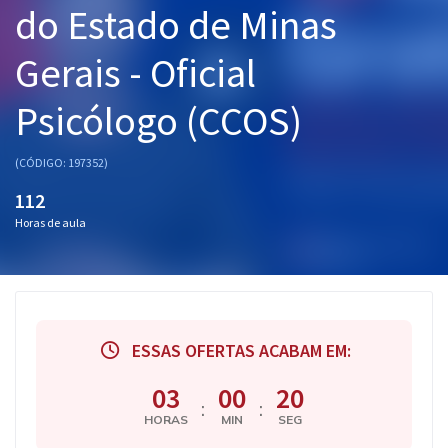
do Estado de Minas
Pós
Gerais - Oficial
Graduação
Psicólogo (CCOS)
OAB
Mentorias
(CÓDIGO: 197352)
112
Questões grátis
Horas de aula
Conteúdo gratuito
Blog
Aprovados
ESSAS OFERTAS ACABAM EM:
Atendimento
03
00
19
:
:
HORAS
MIN
SEG