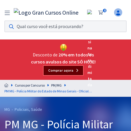
0
Assinatura Ilimitada 11
Acesso a todos os cursos. Teste grátis por 7 dias!
Assinatura OAB Até Passar
Acesso ilimitado a toda preparação para o Exame da
Desconto de
20% em todos os
Ordem, até você passar!
cursos avulsos do site SÓ HOJE!
Comprar agora
Residências Multiprofissionais
Preparação completa e intensiva para as principais
Cursos por Concurso
PM/MG
residências em saúde do Brasil
PM MG - Polícia Militar do Estado de Minas Gerais - Oficial Psicólogo (CCOS)
Concursos
MG - Policiais, Saúde
Assinatura Ilimitada
PM MG - Polícia Militar
Cursos 20% OFF