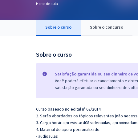
Horas de aula
Pós
Graduação
Sobre o curso
Sobre o concurso
OAB
Mentorias
Sobre o curso
Questões grátis
Satisfação garantida ou seu dinheiro de vo
Conteúdo gratuito
Você poderá efetuar o cancelamento e obter 
satisfação garantida ou seu dinheiro de volta
Blog
Aprovados
Curso baseado no edital nº 62/2014.
2. Serão abordados os tópicos relevantes (não necessa
Atendimento
3. Carga horária prevista: 408 videoaulas, aproximadam
4. Material de apoio personalizado:
- audioaulas