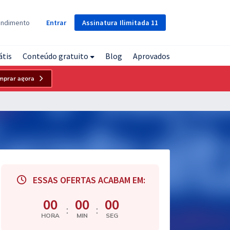
Assinatura
Ilimitada
11
endimento
Entrar
átis
Conteúdo gratuito
Blog
Aprovados
mprar agora
ESSAS OFERTAS ACABAM EM:
00
00
00
:
:
HORA
MIN
SEG