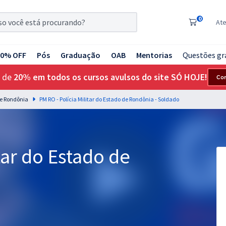
0
At
20% OFF
Pós
Graduação
OAB
Mentorias
Questões gr
 de
20% em todos os cursos avulsos do site SÓ HOJE!
Co
 de Rondônia
PM RO - Polícia Militar do Estado de Rondônia - Soldado
tar do Estado de