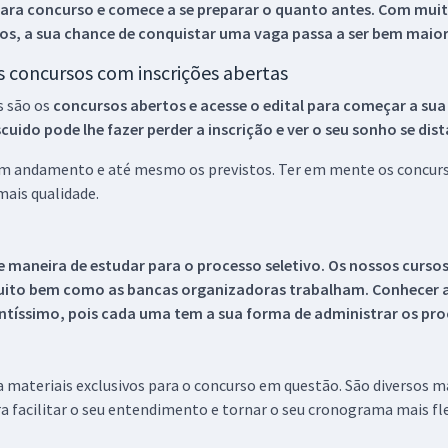
ara concurso e comece a se preparar o quanto antes. Com muita
os, a sua chance de conquistar uma vaga passa a ser bem maior
os concursos com inscrições abertas
s são os
concursos abertos e acesse o edital para começar a sua
ido pode lhe fazer perder a inscrição e ver o seu sonho se dis
 em andamento e até mesmo os previstos. Ter em mente os concurso
ais qualidade.
 maneira de estudar para o processo seletivo. Os nossos curso
uito bem como as bancas organizadoras trabalham. Conhecer a
tíssimo, pois cada uma tem a sua forma de administrar os proc
 a materiais exclusivos para o concurso em questão. São diversos 
a facilitar o seu entendimento e tornar o seu cronograma mais fle