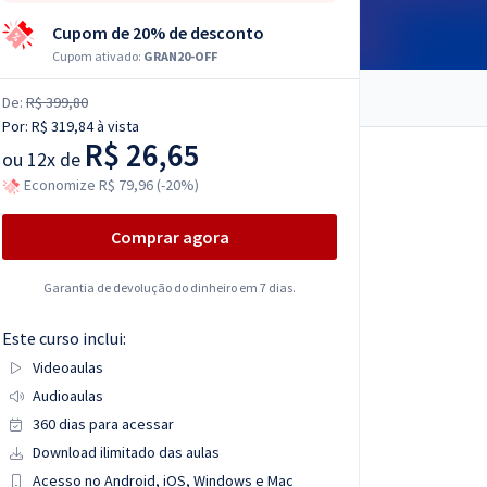
Cupom de 20% de desconto
Cupom ativado:
GRAN20-OFF
De:
R$ 399,80
Por:
R$ 319,84
à vista
R$ 26,65
ou
12x de
Economize R$ 79,96 (-20%)
Comprar agora
Garantia de devolução do dinheiro em 7 dias.
Este curso inclui:
Videoaulas
Audioaulas
360 dias para acessar
Download ilimitado das aulas
Acesso no Android, iOS, Windows e Mac