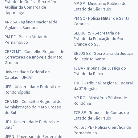
Estado de Goiás - Secretário
MP SP - Ministério Público do
Auxiliar da Comarca de
Estado de São Paulo
Itapuranga
PM SC - Polícia Militar de Santa
ANVISA - Agência Nacional de
Catarina
Vigilância Sanitária
SEDUC RS - Secretaria de
PM PE - Polícia Militar de
Estado da Educação do Rio
Pernambuco
Grande do Sul
CRECI MT - Conselho Regional de
SEJUS ES - Secretaria da Justiça
Corretores de Imóveis do Mato
do Espírito Santo
Grosso
TJ BA - Tribunal de Justiça do
Universidade Federal de
Estado da Bahia
Catalão - UFCAT
TRF 3 - Tribunal Regional Federal
UFR - Universidade Federal de
da 3ª Região
Rondonópolis
MP RO - Ministério Público de
CRA MS - Conselho Regional de
Rondônia
Administração do Mato Grosso
do Sul
TCE SP - Tribunal de Contas do
Estado de São Paulo
UFJ - Universidade Federal de
Jataí
Politec PE - Polícia Científica de
Pernambuco
UFRN - Universidade Federal do