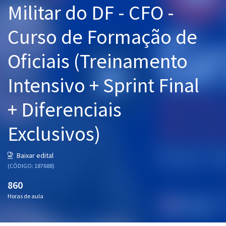
Militar do DF - CFO -
Pós
Curso de Formação de
Graduação
Oficiais (Treinamento
OAB
Intensivo + Sprint Final
Mentorias
+ Diferenciais
Questões grátis
Conteúdo gratuito
Exclusivos)
Blog
Baixar edital
Aprovados
(CÓDIGO: 187688)
860
Atendimento
Horas de aula