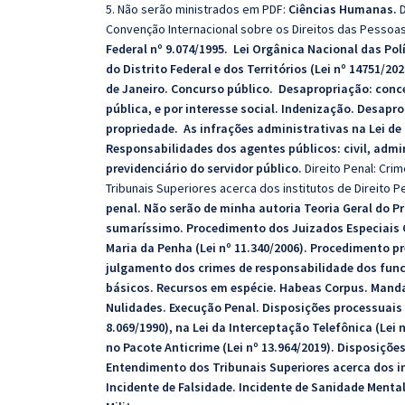
5. Não serão ministrados em PDF:
Ciências Humanas.
D
Convenção Internacional sobre os Direitos das Pessoas
Federal nº 9.074/1995. Lei Orgânica Nacional das Pol
do Distrito Federal e dos Territórios (Lei nº 14751/202
de Janeiro. Concurso público. Desapropriação: conce
pública, e por interesse social. Indenização. Desapr
propriedade. As infrações administrativas na Lei de
Responsabilidades dos agentes públicos: civil, admin
previdenciário do servidor público.
Direito Penal: Cri
Tribunais Superiores acerca dos institutos de Direito P
penal. Não serão de minha autoria Teoria Geral do 
sumaríssimo. Procedimento dos Juizados Especiais Cr
Maria da Penha (Lei nº 11.340/2006). Procedimento pre
julgamento dos crimes de responsabilidade dos funci
básicos. Recursos em espécie. Habeas Corpus. Manda
Nulidades. Execução Penal. Disposições processuais 
8.069/1990), na Lei da Interceptação Telefônica (Lei n
no Pacote Anticrime (Lei nº 13.964/2019). Disposiçõe
Entendimento dos Tribunais Superiores acerca dos ins
Incidente de Falsidade. Incidente de Sanidade Menta