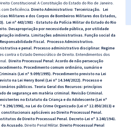
ireito Constitucional: A Constituição do Estado do Rio de Janeiro.
 com Deficiência.
Direito Administrativo: Terceirização. Lei
ícias Militares e dos Corpos de Bombeiros Militares dos Estados,
3). Lei nº 443/1981 - Estatuto da Polícia Militar do Estado do Rio
ito. Desapropriação por necessidade pública, por utilidade
opriação indireta. Limitações administrativas. Função social da
 Responsabilidade Fiscal. Processo Administrativo.
istrativa e penal. Processo administrativo disciplinar. Regime
mes contra o Estado Democrático de Direito. Entendimentos dos
enal.
Direito Processual Penal: Acordo de não persecução
Procedimento. Procedimento comum ordinário, sumário e
iminais (Lei nº 9.099/1995). Procedimento previsto na Lei
visto na Lei Henry Borel (Lei nº 14.344/2022). Processo e
onários públicos. Teoria Geral dos Recursos: princípios
do de segurança em matéria criminal. Revisão Criminal.
existentes no Estatuto da Criança e do Adolescente (Lei nº
º 9.296/1996), na Lei do Crime Organizado (Lei nº 12.850/2013) e
s constitucionais aplicáveis ao Direito Processual Penal.
titutos de Direito Processual Penal. Decreto-Lei nº 3.240/1941.
l do Acusado.
Direito Penal Militar.
Direito Processual Penal