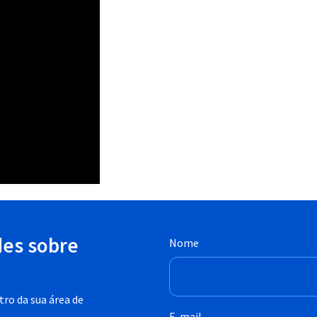
des sobre
Nome
ro da sua área de
E-mail