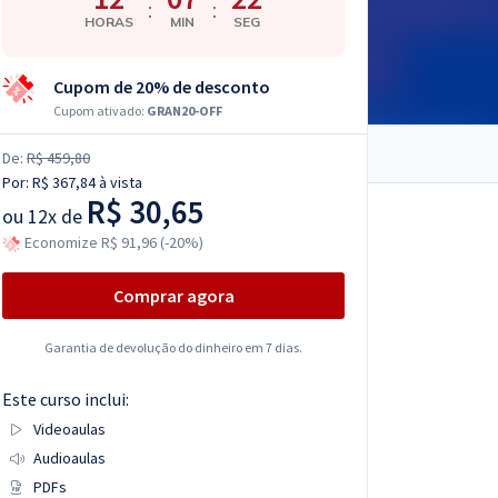
:
:
HORAS
MIN
SEG
Cupom de 20% de desconto
Cupom ativado:
GRAN20-OFF
De:
R$ 459,80
Por:
R$ 367,84
à vista
R$ 30,65
ou
12x de
Economize R$ 91,96 (-20%)
Comprar agora
Garantia de devolução do dinheiro em 7 dias.
Este curso inclui:
Videoaulas
Audioaulas
PDFs