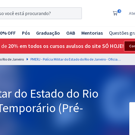
0
At
20% OFF
Pós
Graduação
OAB
Mentorias
Questões gr
 de
20% em todos os cursos avulsos do site SÓ HOJE!
Co
do Rio de Janeiro
PMERJ - Polícia Militar do Estado do Rio de Janeiro - Oficial Temporário (Pré-Edital)
tar do Estado do Rio
 Temporário (Pré-