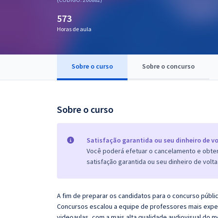
Pós
573
Graduação
Horas de aula
OAB
Sobre o curso
Sobre o concurso
Mentorias
Questões grátis
Sobre o curso
Conteúdo gratuito
Blog
Satisfação garantida ou seu dinheiro de vo
Você poderá efetuar o cancelamento e obter 
Aprovados
satisfação garantida ou seu dinheiro de volta
Atendimento
A fim de preparar os candidatos para o concurso públi
Concursos escalou a equipe de professores mais exper
videoaulas, com a mais alta qualidade audiovisual do