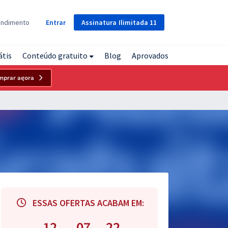
Assinatura
Ilimitada
11
endimento
Entrar
átis
Conteúdo gratuito
Blog
Aprovados
mprar agora
ESSAS OFERTAS ACABAM EM:
12
07
21