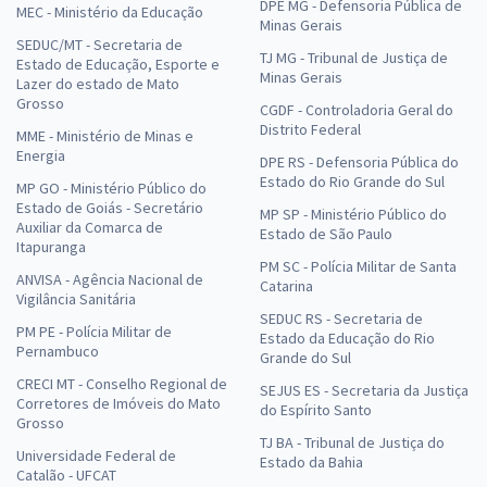
DPE MG - Defensoria Pública de
MEC - Ministério da Educação
Minas Gerais
SEDUC/MT - Secretaria de
TJ MG - Tribunal de Justiça de
Estado de Educação, Esporte e
Minas Gerais
Lazer do estado de Mato
Grosso
CGDF - Controladoria Geral do
Distrito Federal
MME - Ministério de Minas e
Energia
DPE RS - Defensoria Pública do
Estado do Rio Grande do Sul
MP GO - Ministério Público do
Estado de Goiás - Secretário
MP SP - Ministério Público do
Auxiliar da Comarca de
Estado de São Paulo
Itapuranga
PM SC - Polícia Militar de Santa
ANVISA - Agência Nacional de
Catarina
Vigilância Sanitária
SEDUC RS - Secretaria de
PM PE - Polícia Militar de
Estado da Educação do Rio
Pernambuco
Grande do Sul
CRECI MT - Conselho Regional de
SEJUS ES - Secretaria da Justiça
Corretores de Imóveis do Mato
do Espírito Santo
Grosso
TJ BA - Tribunal de Justiça do
Universidade Federal de
Estado da Bahia
Catalão - UFCAT