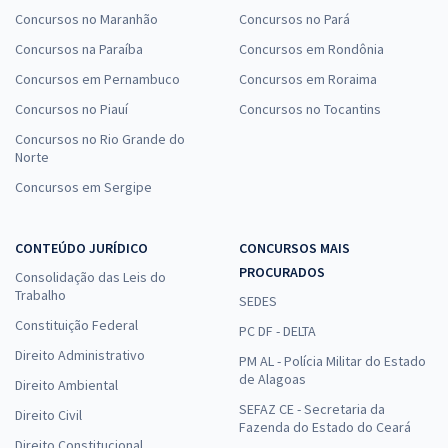
Concursos no Maranhão
Concursos no Pará
Concursos na Paraíba
Concursos em Rondônia
Concursos em Pernambuco
Concursos em Roraima
Concursos no Piauí
Concursos no Tocantins
Concursos no Rio Grande do
Norte
Concursos em Sergipe
CONTEÚDO JURÍDICO
CONCURSOS MAIS
PROCURADOS
Consolidação das Leis do
Trabalho
SEDES
Constituição Federal
PC DF - DELTA
Direito Administrativo
PM AL - Polícia Militar do Estado
de Alagoas
Direito Ambiental
SEFAZ CE - Secretaria da
Direito Civil
Fazenda do Estado do Ceará
Direito Constitucional