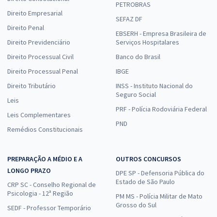
PETROBRAS
Direito Empresarial
SEFAZ DF
Direito Penal
EBSERH - Empresa Brasileira de
Direito Previdenciário
Serviços Hospitalares
Direito Processual Civil
Banco do Brasil
Direito Processual Penal
IBGE
Direito Tributário
INSS - Instituto Nacional do
Seguro Social
Leis
PRF - Polícia Rodoviária Federal
Leis Complementares
PND
Remédios Constitucionais
PREPARAÇÃO A MÉDIO E A
OUTROS CONCURSOS
LONGO PRAZO
DPE SP - Defensoria Pública do
Estado de São Paulo
CRP SC - Conselho Regional de
Psicologia - 12ª Região
PM MS - Polícia Militar de Mato
Grosso do Sul
SEDF - Professor Temporário