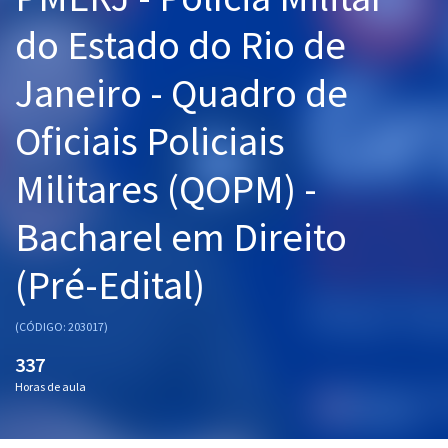
Pós
do Estado do Rio de
Graduação
Janeiro - Quadro de
OAB
Oficiais Policiais
Mentorias
Militares (QOPM) -
Questões grátis
Bacharel em Direito
Conteúdo gratuito
(Pré-Edital)
Blog
Aprovados
(CÓDIGO: 203017)
337
Atendimento
Horas de aula