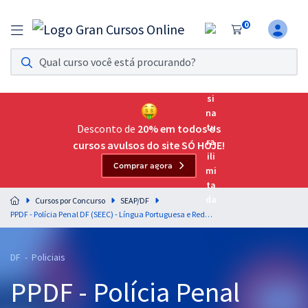
0
Assinatura Ilimitada 11
Acesso a todos os cursos. Teste grátis por 7 dias!
Assinatura OAB Até Passar
Acesso ilimitado a toda preparação para o Exame da
Desconto de
20% em todos os
Ordem, até você passar!
cursos avulsos do site SÓ HOJE!
Comprar agora
Residências Multiprofissionais
Preparação completa e intensiva para as principais
Cursos por Concurso
SEAP/DF
residências em saúde do Brasil
PPDF - Polícia Penal DF (SEEC) - Língua Portuguesa e Redação Oficial - Professores: Elias Santana, Fernando Moura e Tereza Cavalcanti (Pré-edital)
Concursos
DF - Policiais
Assinatura Ilimitada
PPDF - Polícia Penal
Cursos 20% OFF