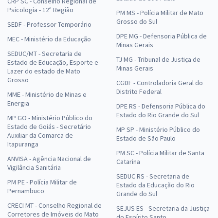
CRP SC - Conselho Regional de
Psicologia - 12ª Região
PM MS - Polícia Militar de Mato
Grosso do Sul
SEDF - Professor Temporário
DPE MG - Defensoria Pública de
MEC - Ministério da Educação
Minas Gerais
SEDUC/MT - Secretaria de
TJ MG - Tribunal de Justiça de
Estado de Educação, Esporte e
Minas Gerais
Lazer do estado de Mato
Grosso
CGDF - Controladoria Geral do
Distrito Federal
MME - Ministério de Minas e
Energia
DPE RS - Defensoria Pública do
Estado do Rio Grande do Sul
MP GO - Ministério Público do
Estado de Goiás - Secretário
MP SP - Ministério Público do
Auxiliar da Comarca de
Estado de São Paulo
Itapuranga
PM SC - Polícia Militar de Santa
ANVISA - Agência Nacional de
Catarina
Vigilância Sanitária
SEDUC RS - Secretaria de
PM PE - Polícia Militar de
Estado da Educação do Rio
Pernambuco
Grande do Sul
CRECI MT - Conselho Regional de
SEJUS ES - Secretaria da Justiça
Corretores de Imóveis do Mato
do Espírito Santo