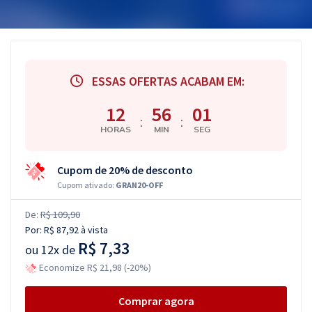
ESSAS OFERTAS ACABAM EM:
12
56
00
:
:
HORAS
MIN
SEG
Cupom de 20% de desconto
Cupom ativado:
GRAN20-OFF
De:
R$ 109,90
Por:
R$ 87,92
à vista
R$ 7,33
ou
12x de
Economize R$ 21,98 (-20%)
Comprar agora