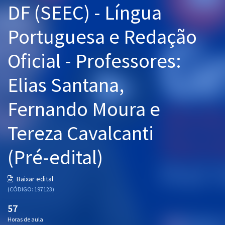
DF (SEEC) - Língua
Pós
Portuguesa e Redação
Graduação
Oficial - Professores:
OAB
Elias Santana,
Mentorias
Fernando Moura e
Questões grátis
Conteúdo gratuito
Tereza Cavalcanti
Blog
(Pré-edital)
Aprovados
Baixar edital
(CÓDIGO: 197123)
Atendimento
57
Horas de aula