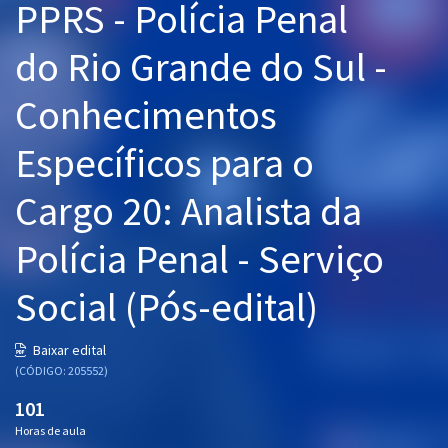
PPRS - Polícia Penal
Pós
do Rio Grande do Sul -
Graduação
Conhecimentos
OAB
Específicos para o
Mentorias
Cargo 20: Analista da
Questões grátis
Polícia Penal - Serviço
Conteúdo gratuito
Blog
Social (Pós-edital)
Aprovados
Baixar edital
(CÓDIGO: 205552)
Atendimento
101
Horas de aula