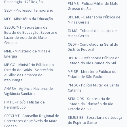
Psicologia - 12ª Região
PM MS - Polícia Militar de Mato
Grosso do Sul
SEDF - Professor Temporário
DPE MG - Defensoria Pública de
MEC - Ministério da Educação
Minas Gerais
SEDUC/MT - Secretaria de
TJ MG - Tribunal de Justiça de
Estado de Educação, Esporte e
Minas Gerais
Lazer do estado de Mato
Grosso
CGDF - Controladoria Geral do
Distrito Federal
MME - Ministério de Minas e
Energia
DPE RS - Defensoria Pública do
Estado do Rio Grande do Sul
MP GO - Ministério Público do
Estado de Goiás - Secretário
MP SP - Ministério Público do
Auxiliar da Comarca de
Estado de São Paulo
Itapuranga
PM SC - Polícia Militar de Santa
ANVISA - Agência Nacional de
Catarina
Vigilância Sanitária
SEDUC RS - Secretaria de
PM PE - Polícia Militar de
Estado da Educação do Rio
Pernambuco
Grande do Sul
CRECI MT - Conselho Regional de
SEJUS ES - Secretaria da Justiça
Corretores de Imóveis do Mato
do Espírito Santo
Grosso