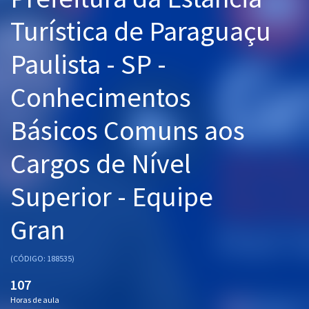
Pós
Turística de Paraguaçu
Graduação
Paulista - SP -
OAB
Conhecimentos
Mentorias
Básicos Comuns aos
Questões grátis
Cargos de Nível
Conteúdo gratuito
Superior - Equipe
Blog
Gran
Aprovados
(CÓDIGO: 188535)
Atendimento
107
Horas de aula