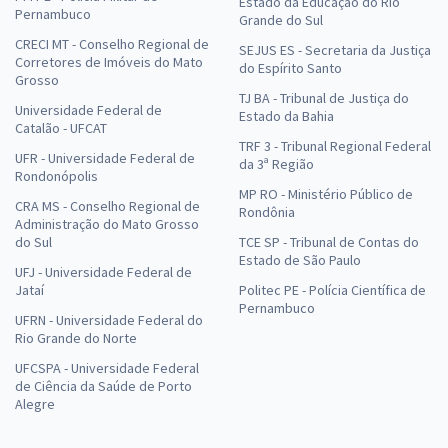
Estado da Educação do Rio
Pernambuco
Grande do Sul
CRECI MT - Conselho Regional de
SEJUS ES - Secretaria da Justiça
Corretores de Imóveis do Mato
do Espírito Santo
Grosso
TJ BA - Tribunal de Justiça do
Universidade Federal de
Estado da Bahia
Catalão - UFCAT
TRF 3 - Tribunal Regional Federal
UFR - Universidade Federal de
da 3ª Região
Rondonópolis
MP RO - Ministério Público de
CRA MS - Conselho Regional de
Rondônia
Administração do Mato Grosso
do Sul
TCE SP - Tribunal de Contas do
Estado de São Paulo
UFJ - Universidade Federal de
Jataí
Politec PE - Polícia Científica de
Pernambuco
UFRN - Universidade Federal do
Rio Grande do Norte
UFCSPA - Universidade Federal
de Ciência da Saúde de Porto
Alegre