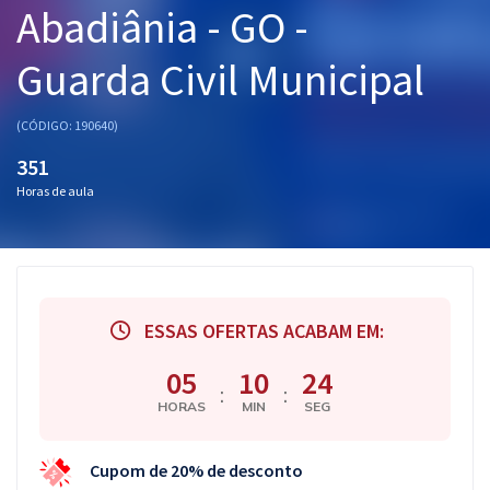
Abadiânia - GO -
Pós
Guarda Civil Municipal
Graduação
OAB
(CÓDIGO: 190640)
351
Mentorias
Horas de aula
Questões grátis
Conteúdo gratuito
Blog
ESSAS OFERTAS ACABAM EM:
Aprovados
05
10
24
:
:
HORAS
MIN
SEG
Atendimento
Cupom de 20% de desconto