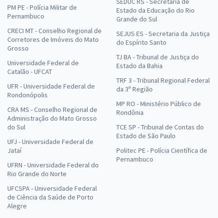
SEDUC RS - Secretaria de
PM PE - Polícia Militar de
Estado da Educação do Rio
Pernambuco
Grande do Sul
CRECI MT - Conselho Regional de
SEJUS ES - Secretaria da Justiça
Corretores de Imóveis do Mato
do Espírito Santo
Grosso
TJ BA - Tribunal de Justiça do
Universidade Federal de
Estado da Bahia
Catalão - UFCAT
TRF 3 - Tribunal Regional Federal
UFR - Universidade Federal de
da 3ª Região
Rondonópolis
MP RO - Ministério Público de
CRA MS - Conselho Regional de
Rondônia
Administração do Mato Grosso
do Sul
TCE SP - Tribunal de Contas do
Estado de São Paulo
UFJ - Universidade Federal de
Jataí
Politec PE - Polícia Científica de
Pernambuco
UFRN - Universidade Federal do
Rio Grande do Norte
UFCSPA - Universidade Federal
de Ciência da Saúde de Porto
Alegre