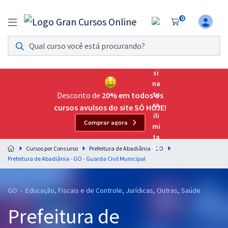
0
Assinatura Ilimitada 11
Acesso a todos os cursos. Teste grátis por 7 dias!
Assinatura OAB Até Passar
Acesso ilimitado a toda preparação para o Exame da
Desconto de
20% em todos os
Ordem, até você passar!
cursos avulsos do site SÓ HOJE!
Comprar agora
Residências Multiprofissionais
Preparação completa e intensiva para as principais
Cursos por Concurso
Prefeitura de Abadiânia - GO
residências em saúde do Brasil
Prefeitura de Abadiânia - GO - Guarda Civil Municipal
Concursos
GO - Educação, Fiscais e de Controle, Jurídicas, Outras, Saúde
Assinatura Ilimitada
Prefeitura de
Cursos 20% OFF