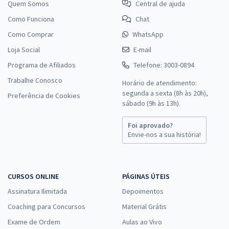
Quem Somos
Central de ajuda
Como Funciona
Chat
Como Comprar
WhatsApp
Loja Social
E-mail
Programa de Afiliados
Telefone: 3003-0894
Trabalhe Conosco
Horário de atendimento:
segunda a sexta (8h às 20h),
Preferência de Cookies
sábado (9h às 13h).
Foi aprovado?
Envie-nos a sua história!
CURSOS ONLINE
PÁGINAS ÚTEIS
Assinatura Ilimitada
Depoimentos
Coaching para Concursos
Material Grátis
Exame de Ordem
Aulas ao Vivo