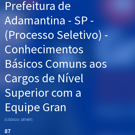
Prefeitura de
Pós
Adamantina - SP -
Graduação
(Processo Seletivo) -
OAB
Conhecimentos
Mentorias
Básicos Comuns aos
Questões grátis
Cargos de Nível
Conteúdo gratuito
Blog
Superior com a
Aprovados
Equipe Gran
Atendimento
(CÓDIGO: 187447)
87