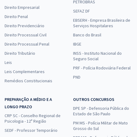
PETROBRAS
Direito Empresarial
SEFAZ DF
Direito Penal
EBSERH - Empresa Brasileira de
Direito Previdenciário
Serviços Hospitalares
Direito Processual Civil
Banco do Brasil
Direito Processual Penal
IBGE
Direito Tributário
INSS - Instituto Nacional do
Seguro Social
Leis
PRF - Polícia Rodoviária Federal
Leis Complementares
PND
Remédios Constitucionais
PREPARAÇÃO A MÉDIO E A
OUTROS CONCURSOS
LONGO PRAZO
DPE SP - Defensoria Pública do
Estado de São Paulo
CRP SC - Conselho Regional de
Psicologia - 12ª Região
PM MS - Polícia Militar de Mato
Grosso do Sul
SEDF - Professor Temporário