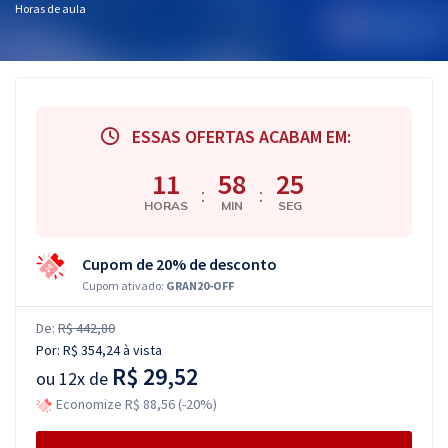
Horas de aula
ESSAS OFERTAS ACABAM EM:
11
58
24
:
:
HORAS
MIN
SEG
Cupom de 20% de desconto
Cupom ativado:
GRAN20-OFF
De:
R$ 442,80
Por:
R$ 354,24
à vista
R$ 29,52
ou
12x de
Economize R$ 88,56 (-20%)