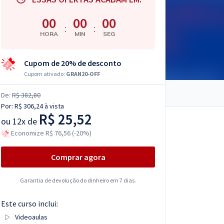
00
00
00
:
:
HORA
MIN
SEG
Cupom de 20% de desconto
Cupom ativado:
GRAN20-OFF
De:
R$ 382,80
Por:
R$ 306,24
à vista
R$ 25,52
ou
12x de
Economize R$ 76,56 (-20%)
Comprar agora
Garantia de devolução do dinheiro em 7 dias.
Este curso inclui:
Videoaulas