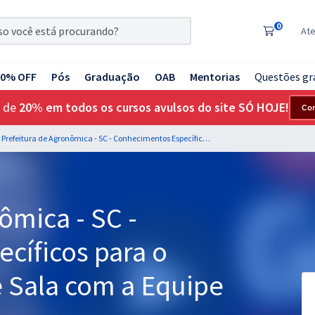
0
At
20% OFF
Pós
Graduação
OAB
Mentorias
Questões gr
 de
20% em todos os cursos avulsos do site SÓ HOJE!
Co
Prefeitura de Agronômica - SC - Conhecimentos Específicos para o Cargo de Auxiliar de Sala com a Equipe Gran
ômica - SC -
cíficos para o
e Sala com a Equipe