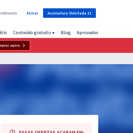
Assinatura
Ilimitada
11
endimento
Entrar
átis
Conteúdo gratuito
Blog
Aprovados
mprar agora
ESSAS OFERTAS ACABAM EM: