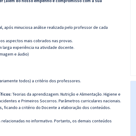
ecer (além do nosso empenho e compromisso com a sua
l, após minuciosa análise realizada pelo professor de cada
os aspectos mais cobrados nas provas.
m larga experiência na atividade docente.
(imagem e áudio)
riamente todos) a critério dos professores.
ficos:
Teorias da aprendizagem. Nutrição e Alimentação. Higiene e
cidentes e Primeiros Socorros. Parâmetros curriculares nacionais.
, ficando a critério do Docente a elaboração dos conteúdos.
s relacionadas no informativo. Portanto, os demais conteúdos