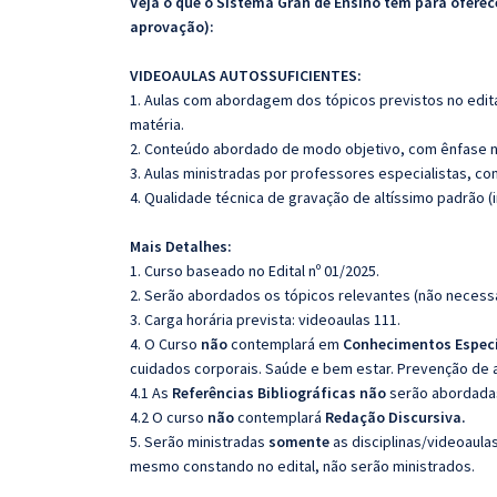
Veja o que o Sistema Gran de Ensino tem para ofer
aprovação):
VIDEOAULAS AUTOSSUFICIENTES:
1. Aulas com abordagem dos tópicos previstos no edita
matéria.
2. Conteúdo abordado de modo objetivo, com ênfase n
3. Aulas ministradas por professores especialistas, co
4. Qualidade técnica de gravação de altíssimo padrão 
Mais Detalhes:
1. Curso baseado no Edital nº 01/2025.
2. Serão abordados os tópicos relevantes (não necessa
3. Carga horária prevista: videoaulas 111.
4. O Curso
não
contemplará em
Conhecimentos Especí
cuidados corporais. Saúde e bem estar. Prevenção de a
4.1 As
Referências Bibliográficas não
serão abordadas
4.2 O curso
não
contemplará
Redação Discursiva.
5. Serão ministradas
somente
as disciplinas/videoaula
mesmo constando no edital, não serão ministrados.