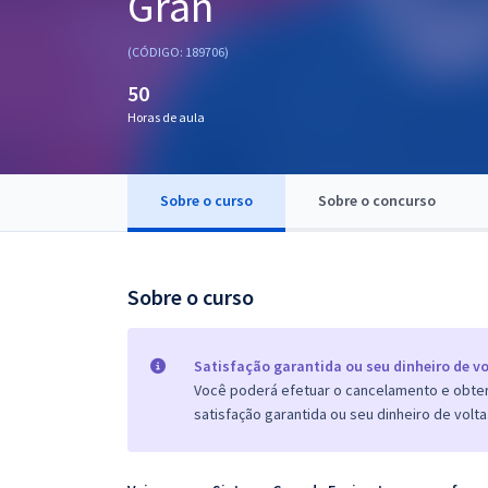
Gran
Pós
(CÓDIGO: 189706)
Graduação
50
Horas de aula
OAB
Mentorias
Sobre o curso
Sobre o concurso
Questões grátis
Conteúdo gratuito
Sobre o curso
Blog
Aprovados
Satisfação garantida ou seu dinheiro de vo
Você poderá efetuar o cancelamento e obter 
satisfação garantida ou seu dinheiro de volta
Atendimento