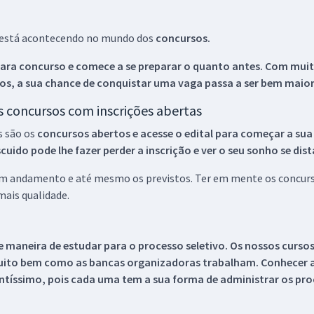
ue está acontecendo no mundo dos
concursos.
ara concurso e comece a se preparar o quanto antes. Com muita
os, a sua chance de conquistar uma vaga passa a ser bem maior
os concursos com inscrições abertas
s são os
concursos abertos e acesse o edital para começar a sua
ido pode lhe fazer perder a inscrição e ver o seu sonho se dis
 em andamento e até mesmo os previstos. Ter em mente os concurso
ais qualidade.
 maneira de estudar para o processo seletivo. Os nossos curso
uito bem como as bancas organizadoras trabalham. Conhecer a
tíssimo, pois cada uma tem a sua forma de administrar os proc