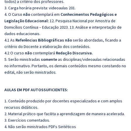
todos) a critério dos professores.
3. Carga horária prevista: videoaulas 201.
4. O Curso
não
contemplará em
Conhecimentos Pedagógicos e
Legislação Educacional:
12. Pesquisa Nacional por Amostra de
Domicílios Contínua – Educação 2023. 13. Análise e interpretação de
dados educacionais.
4.1 As
Referências
Bibliográficas
não
serão abordadas, ficando a
critério do Docente a elaboração dos conteúdos.
4.2 O curso
não
contemplará
Redação Discursiva.
5. Serão ministradas
somente
as disciplinas/videoaulas relacionadas
no informativo. Portanto, os demais conteúdos mesmo constando no
edital, não serão ministrados.
AULAS EM PDF AUTOSSUFICIENTES:
1. Conteúdo produzido por docentes especializados e com amplos
recursos didáticos.
2. Material prático que facilita a aprendizagem de maneira acelerada.
3. Exercícios comentados.
4. Não serão ministrados PDFs Sintéticos