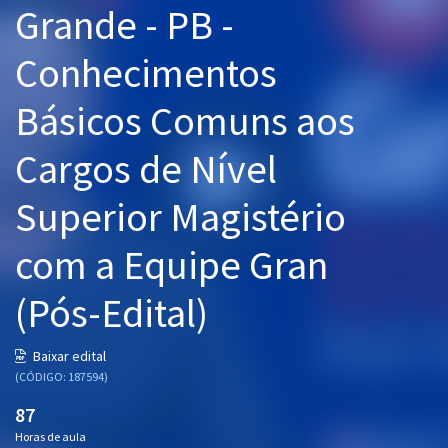
Grande - PB -
Pós
Conhecimentos
Graduação
Básicos Comuns aos
OAB
Cargos de Nível
Mentorias
Superior Magistério
Questões grátis
Conteúdo gratuito
com a Equipe Gran
Blog
(Pós-Edital)
Aprovados
Baixar edital
(CÓDIGO: 187594)
Atendimento
87
Horas de aula