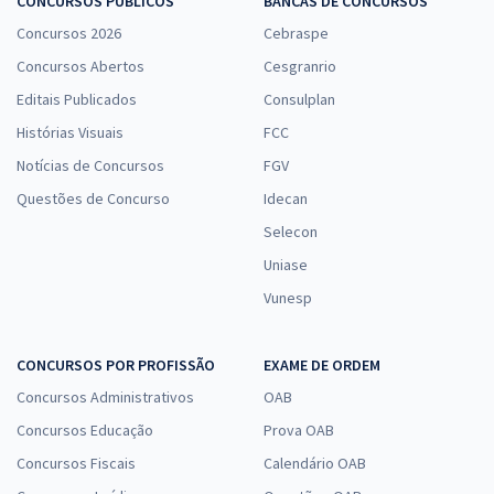
CONCURSOS PÚBLICOS
BANCAS DE CONCURSOS
Concursos 2026
Cebraspe
Concursos Abertos
Cesgranrio
Editais Publicados
Consulplan
Histórias Visuais
FCC
Notícias de Concursos
FGV
Questões de Concurso
Idecan
Selecon
Uniase
Vunesp
CONCURSOS POR PROFISSÃO
EXAME DE ORDEM
Concursos Administrativos
OAB
Concursos Educação
Prova OAB
Concursos Fiscais
Calendário OAB