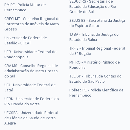
SEDUC RS - Secretaria de
PM PE - Polícia Militar de
Estado da Educação do Rio
Pernambuco
Grande do Sul
CRECI MT - Conselho Regional de
SEJUS ES - Secretaria da Justiça
Corretores de Imóveis do Mato
do Espírito Santo
Grosso
TJ BA - Tribunal de Justiça do
Universidade Federal de
Estado da Bahia
Catalão - UFCAT
TRF 3 - Tribunal Regional Federal
UFR - Universidade Federal de
da 3ª Região
Rondonópolis
MP RO - Ministério Público de
CRA MS - Conselho Regional de
Rondônia
Administração do Mato Grosso
do Sul
TCE SP - Tribunal de Contas do
Estado de São Paulo
UFJ - Universidade Federal de
Jataí
Politec PE - Polícia Científica de
Pernambuco
UFRN - Universidade Federal do
Rio Grande do Norte
UFCSPA - Universidade Federal
de Ciência da Saúde de Porto
Alegre