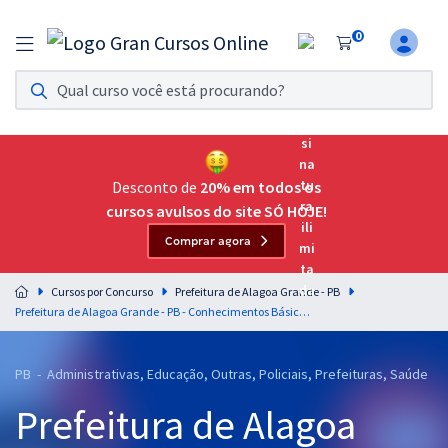
0
Assinatura Ilimitada 11
Acesso a todos os cursos. Teste grátis por 7 dias!
Assinatura OAB Até Passar
Acesso ilimitado a toda preparação para o Exame da
Desconto de
20% em todos os
Ordem, até você passar!
cursos avulsos do site SÓ HOJE!
Comprar agora
Residências Multiprofissionais
Preparação completa e intensiva para as principais
Cursos por Concurso
Prefeitura de Alagoa Grande - PB
residências em saúde do Brasil
Prefeitura de Alagoa Grande - PB - Conhecimentos Básicos Comuns aos Cargos de Nível Superior Magistério com a Equipe Gran (Pós-Edital)
Concursos
PB - Administrativas, Educação, Outras, Policiais, Prefeituras, Saúde
Assinatura Ilimitada
Prefeitura de Alagoa
Cursos 20% OFF