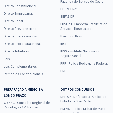
Fazenda do Estado do Ceará
Direito Constitucional
PETROBRAS
Direito Empresarial
SEFAZ DF
Direito Penal
EBSERH - Empresa Brasileira de
Direito Previdenciário
Serviços Hospitalares
Direito Processual Civil
Banco do Brasil
Direito Processual Penal
IBGE
Direito Tributário
INSS - Instituto Nacional do
Seguro Social
Leis
PRF - Polícia Rodoviária Federal
Leis Complementares
PND
Remédios Constitucionais
PREPARAÇÃO A MÉDIO E A
OUTROS CONCURSOS
LONGO PRAZO
DPE SP - Defensoria Pública do
Estado de São Paulo
CRP SC - Conselho Regional de
Psicologia - 12ª Região
PM MS - Polícia Militar de Mato