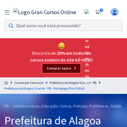
0
Assinatura Ilimitada 11
Acesso a todos os cursos. Teste grátis por 7 dias!
Assinatura OAB Até Passar
Acesso ilimitado a toda preparação para o Exame da
Desconto de
20% em todos os
Ordem, até você passar!
cursos avulsos do site SÓ HOJE!
Comprar agora
Residências Multiprofissionais
Preparação completa e intensiva para as principais
Cursos por Concurso
Prefeitura de Alagoa Grande - PB
residências em saúde do Brasil
Prefeitura de Alagoa Grande - PB - Pedagogo (Pós-Edital)
Concursos
PB - Administrativas, Educação, Outras, Policiais, Prefeituras, Saúde
Assinatura Ilimitada
Prefeitura de Alagoa
Cursos 20% OFF