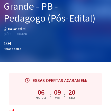
Grande - PB -
Pós
Pedagogo (Pós-Edital)
Graduação
OAB
Baixar edital
(CÓDIGO: 186309)
Mentorias
104
Horas de aula
Questões grátis
Conteúdo gratuito
Blog
ESSAS OFERTAS ACABAM EM:
Aprovados
06
09
20
:
:
Atendimento
HORAS
MIN
SEG