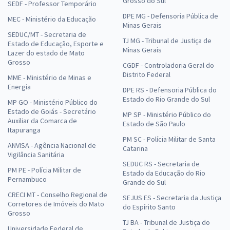
Grosso do Sul
SEDF - Professor Temporário
DPE MG - Defensoria Pública de
MEC - Ministério da Educação
Minas Gerais
SEDUC/MT - Secretaria de
TJ MG - Tribunal de Justiça de
Estado de Educação, Esporte e
Minas Gerais
Lazer do estado de Mato
Grosso
CGDF - Controladoria Geral do
Distrito Federal
MME - Ministério de Minas e
Energia
DPE RS - Defensoria Pública do
Estado do Rio Grande do Sul
MP GO - Ministério Público do
Estado de Goiás - Secretário
MP SP - Ministério Público do
Auxiliar da Comarca de
Estado de São Paulo
Itapuranga
PM SC - Polícia Militar de Santa
ANVISA - Agência Nacional de
Catarina
Vigilância Sanitária
SEDUC RS - Secretaria de
PM PE - Polícia Militar de
Estado da Educação do Rio
Pernambuco
Grande do Sul
CRECI MT - Conselho Regional de
SEJUS ES - Secretaria da Justiça
Corretores de Imóveis do Mato
do Espírito Santo
Grosso
TJ BA - Tribunal de Justiça do
Universidade Federal de