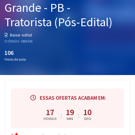
Grande - PB -
Pós
Tratorista (Pós-Edital)
Graduação
OAB
Baixar edital
(CÓDIGO: 186334)
Mentorias
106
Horas de aula
Questões grátis
Conteúdo gratuito
Blog
ESSAS OFERTAS ACABAM EM:
Aprovados
17
19
09
:
:
Atendimento
HORAS
MIN
SEG