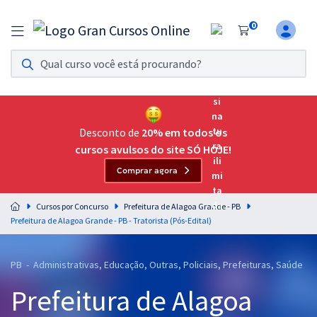
0
Assinatura Ilimitada 11
Acesso a todos os cursos. Teste grátis por 7 dias!
Assinatura OAB Até Passar
Acesso ilimitado a toda preparação para o Exame da
Desconto de
20% em todos os
Ordem, até você passar!
cursos avulsos do site SÓ HOJE!
Comprar agora
Residências Multiprofissionais
Preparação completa e intensiva para as principais
Cursos por Concurso
Prefeitura de Alagoa Grande - PB
residências em saúde do Brasil
Prefeitura de Alagoa Grande - PB - Tratorista (Pós-Edital)
Concursos
PB - Administrativas, Educação, Outras, Policiais, Prefeituras, Saúde
Assinatura Ilimitada
Prefeitura de Alagoa
Cursos 20% OFF