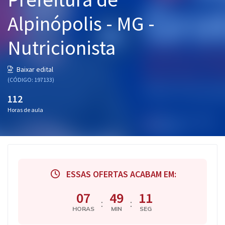
Pós
Alpinópolis - MG -
Graduação
Nutricionista
OAB
Baixar edital
Mentorias
(CÓDIGO: 197133)
112
Questões grátis
Horas de aula
Conteúdo gratuito
Blog
Aprovados
ESSAS OFERTAS ACABAM EM:
Atendimento
07
49
10
:
:
HORAS
MIN
SEG