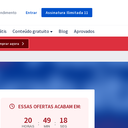
Assinatura
Ilimitada
11
endimento
Entrar
átis
Conteúdo gratuito
Blog
Aprovados
mprar agora
ESSAS OFERTAS ACABAM EM:
20
49
17
:
:
HORAS
MIN
SEG