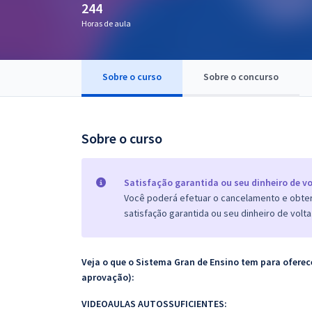
244
Pós
Horas de aula
Graduação
Sobre o curso
Sobre o concurso
OAB
Mentorias
Sobre o curso
Questões grátis
Conteúdo gratuito
Satisfação garantida ou seu dinheiro de vo
Você poderá efetuar o cancelamento e obter 
Blog
satisfação garantida ou seu dinheiro de volta
Aprovados
Veja o que o Sistema Gran de Ensino tem para ofer
Atendimento
aprovação):
VIDEOAULAS AUTOSSUFICIENTES: