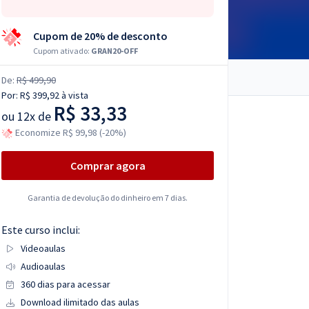
Cupom de 20% de desconto
Cupom ativado:
GRAN20-OFF
De:
R$ 499,90
Por:
R$ 399,92
à vista
R$ 33,33
ou
12x de
Economize R$ 99,98 (-20%)
Comprar agora
Garantia de devolução do dinheiro em 7 dias.
Este curso inclui:
Videoaulas
Audioaulas
360 dias para acessar
Download ilimitado das aulas