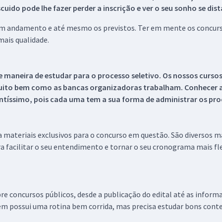
ido pode lhe fazer perder a inscrição e ver o seu sonho se dis
 em andamento e até mesmo os previstos. Ter em mente os concurso
ais qualidade.
 maneira de estudar para o processo seletivo. Os nossos curso
uito bem como as bancas organizadoras trabalham. Conhecer a
tíssimo, pois cada uma tem a sua forma de administrar os proc
 a materiais exclusivos para o concurso em questão. São diversos 
a facilitar o seu entendimento e tornar o seu cronograma mais fle
re concursos públicos, desde a publicação do edital até as inform
em possui uma rotina bem corrida, mas precisa estudar bons conte