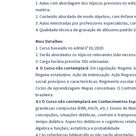
1. Aulas com abordagem dos tópicos previstos no edita
matéria.
2. Conteúdo abordado de modo objetivo, com ênfase n
3. Aulas ministradas por professores especialistas, co
4. Qualidade técnica de gravação de altíssimo padrão 
Mais Detalhes:
1. Curso baseado no edital nº 01/2020.
2. Serão abordados os tópicos relevantes (não necessa
3. Carga horária prevista: 502 videoaulas.
4. O Curso não contemplará:
Em Legislação: Regime Ju
Regime estatutário. Ação de Indenização. Ação Regre
social: princípios e características. Regimento escolar.
Ciclos de Aprendizagem. Mapas conceituais. O Contrat
brasileira.
4.1 O Curso não contemplará em Conhecimentos Esp
grandezas compostas (kWh, Km/h, etc.). Ensino de Ma
concepções, situações didáticas, contrato e transposiç
tempo didático. Aspectos didáticos e cognitivos rela
álgebra e funções; estatística e probabilidade.
4.2 As referências bibliográficas não serão abordadas,