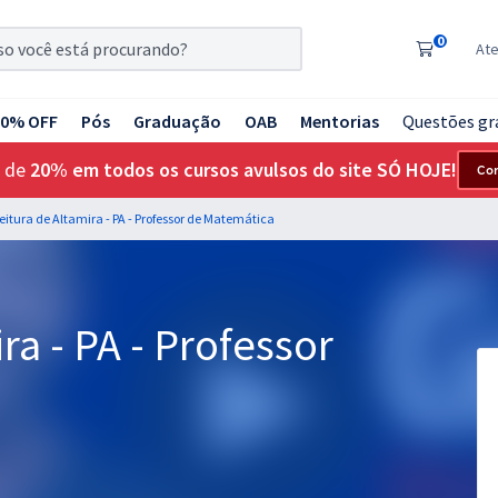
0
At
20% OFF
Pós
Graduação
OAB
Mentorias
Questões gr
 de
20% em todos os cursos avulsos do site SÓ HOJE!
Co
feitura de Altamira - PA - Professor de Matemática
ra - PA - Professor