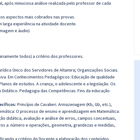
l, após minuciosa análise realizada pelo professor de cada
os aspectos mais cobrados nas provas.
m larga experiência na atividade docente.
(imagem e áudio)
riamente todos) a critério dos professores.
rídico Único dos Servidores de Altamira; Organizações Sociais.
ssiva. Em Conhecimentos Pedagógicos: Educação de qualidade
 Planos de estudos. A criança, o adolescente e a legislação. Os
o Didático. Pedagogia das Competências. Fins da educação
ecíficos:
Princípio de Cavalieri. Armazenagem (Kb, Gb, etc.),
temática: O processo de ensino e aprendizagem em Matemática:
ão didática, avaliação e análise de erros, campos conceituais,
tivos a: número e operações, geometria, grandezas e medidas,
 ficando a critério do Docente a elaboração dos conteúdos.