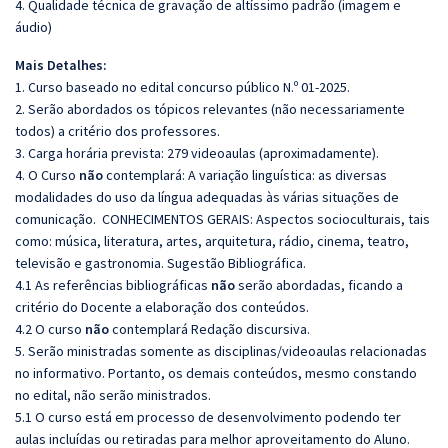
4. Qualidade técnica de gravação de altíssimo padrão (imagem e
áudio)
Mais Detalhes:
1. Curso baseado no edital concurso público N.º 01-2025.
2. Serão abordados os tópicos relevantes (não necessariamente
todos) a critério dos professores.
3. Carga horária prevista: 279 videoaulas (aproximadamente).
4. O Curso
não
contemplará: A variação linguística: as diversas
modalidades do uso da língua adequadas às várias situações de
comunicação. CONHECIMENTOS GERAIS: Aspectos socioculturais, tais
como: música, literatura, artes, arquitetura, rádio, cinema, teatro,
televisão e gastronomia. Sugestão Bibliográfica.
4.1 As referências bibliográficas
não
serão abordadas, ficando a
critério do Docente a elaboração dos conteúdos.
4.2 O curso
não
contemplará Redação discursiva.
5. Serão ministradas somente as disciplinas/videoaulas relacionadas
no informativo. Portanto, os demais conteúdos, mesmo constando
no edital, não serão ministrados.
5.1 O curso está em processo de desenvolvimento podendo ter
aulas incluídas ou retiradas para melhor aproveitamento do Aluno.