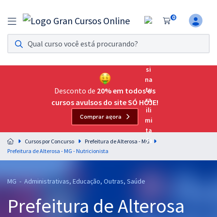
0
Assinatura Ilimitada 11
Acesso a todos os cursos. Teste grátis por 7 dias!
Assinatura OAB Até Passar
Acesso ilimitado a toda preparação para o Exame da
Desconto de
20% em todos os
Ordem, até você passar!
cursos avulsos do site SÓ HOJE!
Comprar agora
Residências Multiprofissionais
Preparação completa e intensiva para as principais
Cursos por Concurso
Prefeitura de Alterosa - MG
residências em saúde do Brasil
Prefeitura de Alterosa - MG - Nutricionista
Concursos
MG - Administrativas, Educação, Outras, Saúde
Assinatura Ilimitada
Prefeitura de Alterosa
Cursos 20% OFF