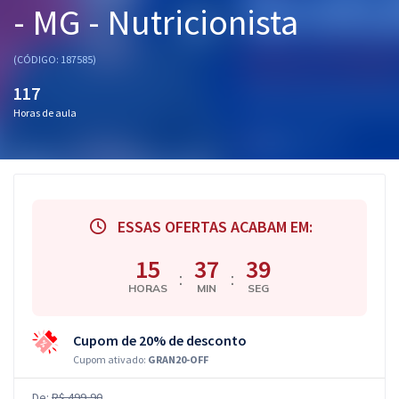
- MG - Nutricionista
Pós
Graduação
(CÓDIGO: 187585)
117
OAB
Horas de aula
Mentorias
Questões grátis
Conteúdo gratuito
ESSAS OFERTAS ACABAM EM:
Blog
15
37
38
:
:
HORAS
MIN
SEG
Aprovados
Cupom de 20% de desconto
Atendimento
Cupom ativado:
GRAN20-OFF
De:
R$ 499,90