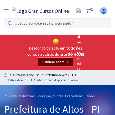
0
Assinatura Ilimitada 11
Acesso a todos os cursos. Teste grátis por 7 dias!
Assinatura OAB Até Passar
Acesso ilimitado a toda preparação para o Exame da
Desconto de
20% em todos os
Ordem, até você passar!
cursos avulsos do site SÓ HOJE!
Comprar agora
Residências Multiprofissionais
Preparação completa e intensiva para as principais
Cursos por Concurso
Prefeitura de Altos - PI
residências em saúde do Brasil
Prefeitura de Altos - PI - Conhecimentos Específicos Para o Cargo de Agente de Combate às Endemias com a Equipe Gran (Pós-Edital)
Concursos
PI - Administrativas, Educação, Outras, Prefeituras, Saúde
Assinatura Ilimitada
Prefeitura de Altos - PI
Cursos 20% OFF