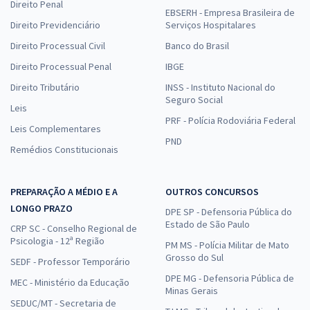
Direito Penal
EBSERH - Empresa Brasileira de
Direito Previdenciário
Serviços Hospitalares
Direito Processual Civil
Banco do Brasil
Direito Processual Penal
IBGE
Direito Tributário
INSS - Instituto Nacional do
Seguro Social
Leis
PRF - Polícia Rodoviária Federal
Leis Complementares
PND
Remédios Constitucionais
PREPARAÇÃO A MÉDIO E A
OUTROS CONCURSOS
LONGO PRAZO
DPE SP - Defensoria Pública do
Estado de São Paulo
CRP SC - Conselho Regional de
Psicologia - 12ª Região
PM MS - Polícia Militar de Mato
Grosso do Sul
SEDF - Professor Temporário
DPE MG - Defensoria Pública de
MEC - Ministério da Educação
Minas Gerais
SEDUC/MT - Secretaria de