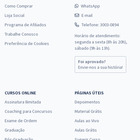
Como Comprar
WhatsApp
Loja Social
E-mail
Programa de Afiliados
Telefone: 3003-0894
Trabalhe Conosco
Horário de atendimento:
segunda a sexta (8h às 20h),
Preferência de Cookies
sábado (9h às 13h).
Foi aprovado?
Envie-nos a sua história!
CURSOS ONLINE
PÁGINAS ÚTEIS
Assinatura Ilimitada
Depoimentos
Coaching para Concursos
Material Grátis
Exame de Ordem
Aulas ao Vivo
Graduação
Aulas Grátis
Pós-Graduação
Sugerir Curso