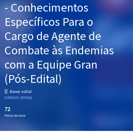
- Conhecimentos
Pós
Específicos Para o
Graduação
Cargo de Agente de
OAB
Combate às Endemias
Mentorias
com a Equipe Gran
Questões grátis
Conteúdo gratuito
(Pós-Edital)
Blog
Baixar edital
Aprovados
(CÓDIGO: 207426)
72
Atendimento
Horas de aula