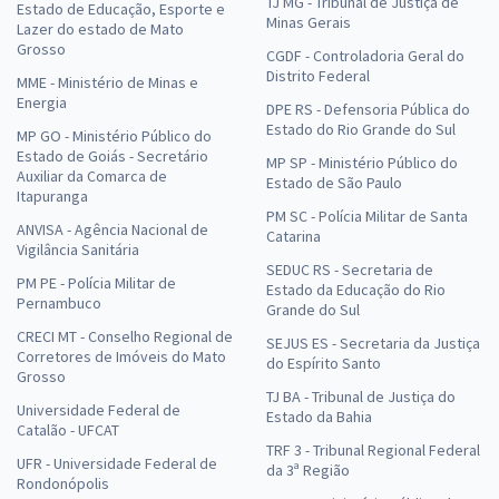
TJ MG - Tribunal de Justiça de
Estado de Educação, Esporte e
Minas Gerais
Lazer do estado de Mato
Grosso
CGDF - Controladoria Geral do
Distrito Federal
MME - Ministério de Minas e
Energia
DPE RS - Defensoria Pública do
Estado do Rio Grande do Sul
MP GO - Ministério Público do
Estado de Goiás - Secretário
MP SP - Ministério Público do
Auxiliar da Comarca de
Estado de São Paulo
Itapuranga
PM SC - Polícia Militar de Santa
ANVISA - Agência Nacional de
Catarina
Vigilância Sanitária
SEDUC RS - Secretaria de
PM PE - Polícia Militar de
Estado da Educação do Rio
Pernambuco
Grande do Sul
CRECI MT - Conselho Regional de
SEJUS ES - Secretaria da Justiça
Corretores de Imóveis do Mato
do Espírito Santo
Grosso
TJ BA - Tribunal de Justiça do
Universidade Federal de
Estado da Bahia
Catalão - UFCAT
TRF 3 - Tribunal Regional Federal
UFR - Universidade Federal de
da 3ª Região
Rondonópolis