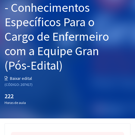
- Conhecimentos
Pós
Específicos Para o
Graduação
Cargo de Enfermeiro
OAB
com a Equipe Gran
Mentorias
(Pós-Edital)
Questões grátis
Conteúdo gratuito
Baixar edital
(CÓDIGO: 207417)
Blog
222
Aprovados
Horas de aula
Atendimento