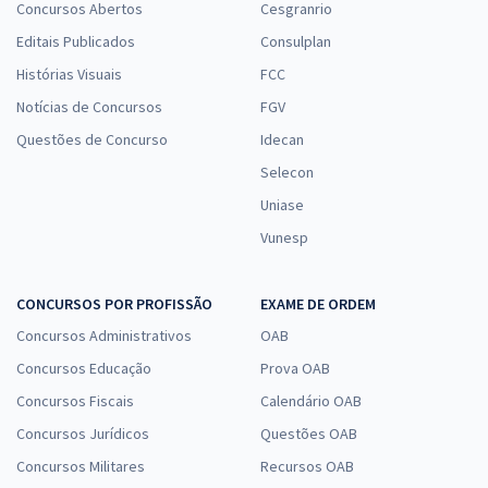
Concursos Abertos
Cesgranrio
Editais Publicados
Consulplan
Histórias Visuais
FCC
Notícias de Concursos
FGV
Questões de Concurso
Idecan
Selecon
Uniase
Vunesp
CONCURSOS POR PROFISSÃO
EXAME DE ORDEM
Concursos Administrativos
OAB
Concursos Educação
Prova OAB
Concursos Fiscais
Calendário OAB
Concursos Jurídicos
Questões OAB
Concursos Militares
Recursos OAB