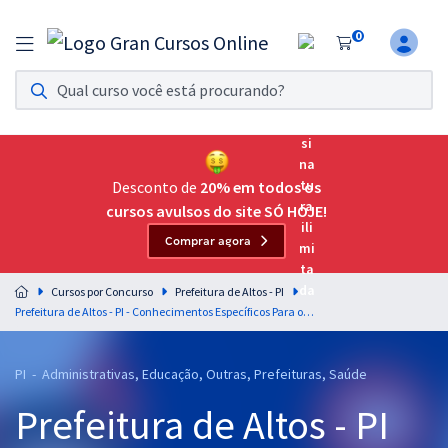
0
Assinatura Ilimitada 11
Acesso a todos os cursos. Teste grátis por 7 dias!
Assinatura OAB Até Passar
Acesso ilimitado a toda preparação para o Exame da
Desconto de
20% em todos os
Ordem, até você passar!
cursos avulsos do site SÓ HOJE!
Comprar agora
Residências Multiprofissionais
Preparação completa e intensiva para as principais
Cursos por Concurso
Prefeitura de Altos - PI
residências em saúde do Brasil
Prefeitura de Altos - PI - Conhecimentos Específicos Para o Cargo de Enfermeiro com a Equipe Gran (Pós-Edital)
Concursos
PI - Administrativas, Educação, Outras, Prefeituras, Saúde
Assinatura Ilimitada
Prefeitura de Altos - PI
Cursos 20% OFF