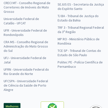
CRECI MT - Conselho Regional de
SEJUS ES - Secretaria da Justiça
Corretores de Imóveis do Mato
do Espírito Santo
Grosso
TJ BA - Tribunal de Justiça do
Universidade Federal de
Estado da Bahia
Catalão - UFCAT
TRF 3 - Tribunal Regional Federal
UFR - Universidade Federal de
da 3ª Região
Rondonópolis
MP RO - Ministério Público de
CRA MS - Conselho Regional de
Rondônia
Administração do Mato Grosso
do Sul
TCE SP - Tribunal de Contas do
Estado de São Paulo
UFJ - Universidade Federal de
Jataí
Politec PE - Polícia Científica de
Pernambuco
UFRN - Universidade Federal do
Rio Grande do Norte
UFCSPA - Universidade Federal
de Ciência da Saúde de Porto
Alegre