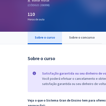
Baixar edital
Pós
(CÓDIGO: 206998)
110
Graduação
Horas de aula
OAB
Mentorias
Sobre o curso
Sobre o concurso
Questões grátis
Sobre o curso
Conteúdo gratuito
Blog
Satisfação garantida ou seu dinheiro de vo
Aprovados
Você poderá efetuar o cancelamento e obter 
satisfação garantida ou seu dinheiro de volta
Atendimento
Veja o que o Sistema Gran de Ensino tem para ofer
aprovação):