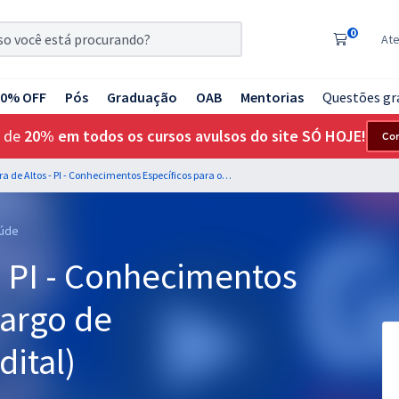
0
At
20% OFF
Pós
Graduação
OAB
Mentorias
Questões gr
 de
20% em todos os cursos avulsos do site SÓ HOJE!
Co
Prefeitura de Altos - PI - Conhecimentos Específicos para o Cargo de Nutricionista (Pós-Edital)
aúde
 - PI - Conhecimentos
Cargo de
dital)