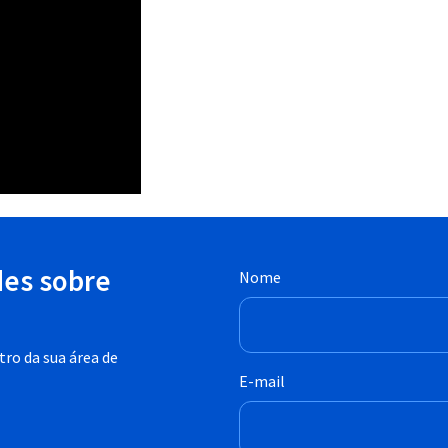
des sobre
Nome
ro da sua área de
E-mail