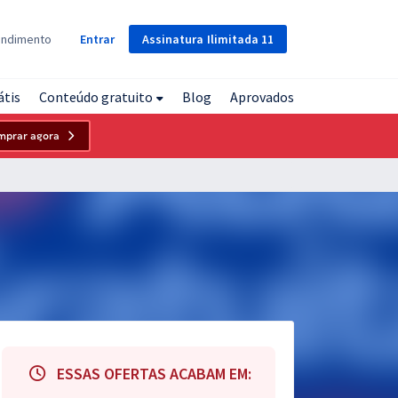
Assinatura
Ilimitada
11
endimento
Entrar
átis
Conteúdo gratuito
Blog
Aprovados
mprar agora
ESSAS OFERTAS ACABAM EM: