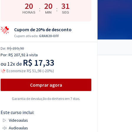
20
20
30
:
:
HORAS
MIN
SEG
Cupom de 20% de desconto
Cupom ativado:
GRAN20-OFF
De:
R$ 259,90
Por:
R$ 207,92
à vista
R$ 17,33
ou
12x de
Economize R$ 51,98 (-20%)
Comprar agora
Garantia de devolução do dinheiro em 7 dias.
Este curso inclui:
Videoaulas
Audioaulas