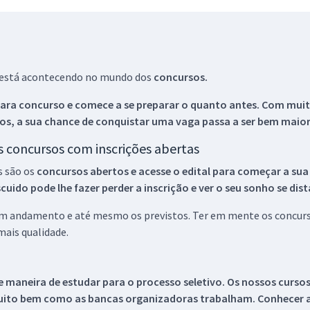
ue está acontecendo no mundo dos
concursos.
ara concurso e comece a se preparar o quanto antes. Com muita
os, a sua chance de conquistar uma vaga passa a ser bem maior
os concursos com inscrições abertas
s são os
concursos abertos e acesse o edital para começar a sua
ido pode lhe fazer perder a inscrição e ver o seu sonho se dis
 em andamento e até mesmo os previstos. Ter em mente os concurso
ais qualidade.
 maneira de estudar para o processo seletivo. Os nossos curso
uito bem como as bancas organizadoras trabalham. Conhecer a