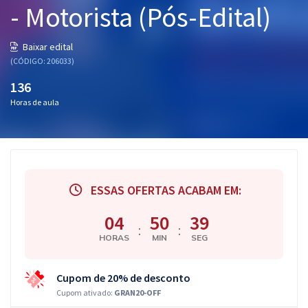
- Motorista (Pós-Edital)
Pós
Graduação
Baixar edital
(CÓDIGO: 206033)
OAB
136
Horas de aula
Mentorias
Questões grátis
Conteúdo gratuito
ESSAS OFERTAS ACABAM EM:
Blog
04
50
39
Aprovados
:
:
HORAS
MIN
SEG
Atendimento
Cupom de 20% de desconto
Cupom ativado:
GRAN20-OFF