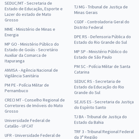
SEDUC/MT - Secretaria de
TJ MG - Tribunal de Justiça de
Estado de Educação, Esporte e
Minas Gerais
Lazer do estado de Mato
Grosso
CGDF - Controladoria Geral do
Distrito Federal
MME - Ministério de Minas e
Energia
DPE RS - Defensoria Pública do
Estado do Rio Grande do Sul
MP GO - Ministério Público do
Estado de Goiás - Secretário
MP SP - Ministério Público do
Auxiliar da Comarca de
Estado de São Paulo
Itapuranga
PM SC - Polícia Militar de Santa
ANVISA - Agência Nacional de
Catarina
Vigilância Sanitária
SEDUC RS - Secretaria de
PM PE - Polícia Militar de
Estado da Educação do Rio
Pernambuco
Grande do Sul
CRECI MT - Conselho Regional de
SEJUS ES - Secretaria da Justiça
Corretores de Imóveis do Mato
do Espírito Santo
Grosso
TJ BA - Tribunal de Justiça do
Universidade Federal de
Estado da Bahia
Catalão - UFCAT
TRF 3 - Tribunal Regional Federal
UFR - Universidade Federal de
da 3ª Região