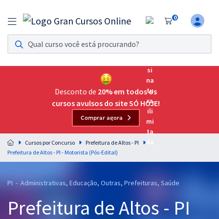
0
Assinatura Ilimitada 11
Acesso a todos os cursos. Teste grátis por 7 dias!
Assinatura OAB Até Passar
Acesso ilimitado a toda preparação para o Exame da
Desconto de
20% em todos os
Ordem, até você passar!
cursos avulsos do site SÓ HOJE!
Comprar agora
Residências Multiprofissionais
Preparação completa e intensiva para as principais
Cursos por Concurso
Prefeitura de Altos - PI
residências em saúde do Brasil
Prefeitura de Altos - PI - Motorista (Pós-Edital)
Concursos
PI - Administrativas, Educação, Outras, Prefeituras, Saúde
Assinatura Ilimitada
Prefeitura de Altos - PI
Cursos 20% OFF