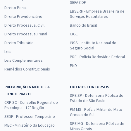
SEFAZ DF
Direito Penal
EBSERH - Empresa Brasileira de
Direito Previdenciário
Serviços Hospitalares
Direito Processual Civil
Banco do Brasil
Direito Processual Penal
IBGE
Direito Tributário
INSS - Instituto Nacional do
Seguro Social
Leis
PRF - Polícia Rodoviária Federal
Leis Complementares
PND
Remédios Constitucionais
PREPARAÇÃO A MÉDIO E A
OUTROS CONCURSOS
LONGO PRAZO
DPE SP - Defensoria Pública do
Estado de São Paulo
CRP SC - Conselho Regional de
Psicologia - 12ª Região
PM MS - Polícia Militar de Mato
Grosso do Sul
SEDF - Professor Temporário
DPE MG - Defensoria Pública de
MEC - Ministério da Educação
Minas Gerais