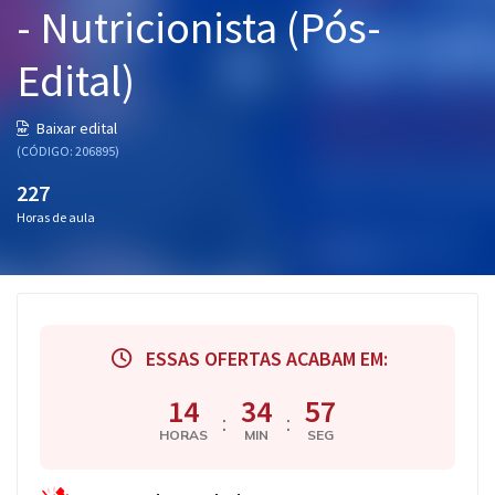
- Nutricionista (Pós-
Pós
Edital)
Graduação
OAB
Baixar edital
(CÓDIGO: 206895)
Mentorias
227
Horas de aula
Questões grátis
Conteúdo gratuito
Blog
ESSAS OFERTAS ACABAM EM:
Aprovados
14
34
56
:
:
Atendimento
HORAS
MIN
SEG