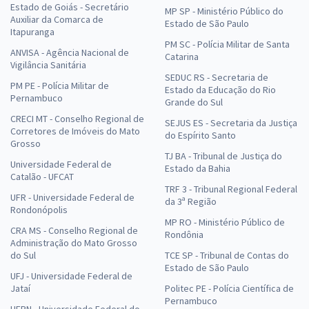
Estado de Goiás - Secretário
MP SP - Ministério Público do
Auxiliar da Comarca de
Estado de São Paulo
Itapuranga
PM SC - Polícia Militar de Santa
ANVISA - Agência Nacional de
Catarina
Vigilância Sanitária
SEDUC RS - Secretaria de
PM PE - Polícia Militar de
Estado da Educação do Rio
Pernambuco
Grande do Sul
CRECI MT - Conselho Regional de
SEJUS ES - Secretaria da Justiça
Corretores de Imóveis do Mato
do Espírito Santo
Grosso
TJ BA - Tribunal de Justiça do
Universidade Federal de
Estado da Bahia
Catalão - UFCAT
TRF 3 - Tribunal Regional Federal
UFR - Universidade Federal de
da 3ª Região
Rondonópolis
MP RO - Ministério Público de
CRA MS - Conselho Regional de
Rondônia
Administração do Mato Grosso
do Sul
TCE SP - Tribunal de Contas do
Estado de São Paulo
UFJ - Universidade Federal de
Jataí
Politec PE - Polícia Científica de
Pernambuco
UFRN - Universidade Federal do