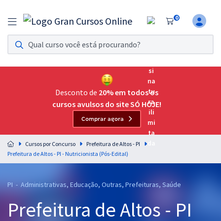
0
Assinatura Ilimitada 11
Acesso a todos os cursos. Teste grátis por 7 dias!
Assinatura OAB Até Passar
Acesso ilimitado a toda preparação para o Exame da
Desconto de
20% em todos os
Ordem, até você passar!
cursos avulsos do site SÓ HOJE!
Comprar agora
Residências Multiprofissionais
Preparação completa e intensiva para as principais
Cursos por Concurso
Prefeitura de Altos - PI
residências em saúde do Brasil
Prefeitura de Altos - PI - Nutricionista (Pós-Edital)
Concursos
PI - Administrativas, Educação, Outras, Prefeituras, Saúde
Assinatura Ilimitada
Prefeitura de Altos - PI
Cursos 20% OFF