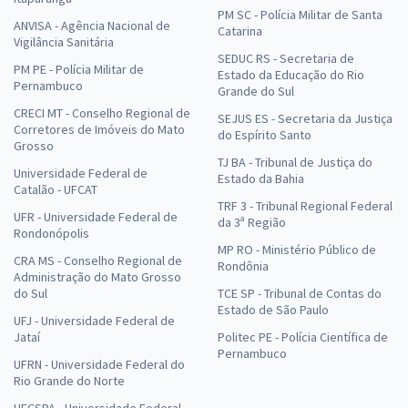
PM SC - Polícia Militar de Santa
ANVISA - Agência Nacional de
Catarina
Vigilância Sanitária
SEDUC RS - Secretaria de
PM PE - Polícia Militar de
Estado da Educação do Rio
Pernambuco
Grande do Sul
CRECI MT - Conselho Regional de
SEJUS ES - Secretaria da Justiça
Corretores de Imóveis do Mato
do Espírito Santo
Grosso
TJ BA - Tribunal de Justiça do
Universidade Federal de
Estado da Bahia
Catalão - UFCAT
TRF 3 - Tribunal Regional Federal
UFR - Universidade Federal de
da 3ª Região
Rondonópolis
MP RO - Ministério Público de
CRA MS - Conselho Regional de
Rondônia
Administração do Mato Grosso
do Sul
TCE SP - Tribunal de Contas do
Estado de São Paulo
UFJ - Universidade Federal de
Jataí
Politec PE - Polícia Científica de
Pernambuco
UFRN - Universidade Federal do
Rio Grande do Norte
UFCSPA - Universidade Federal