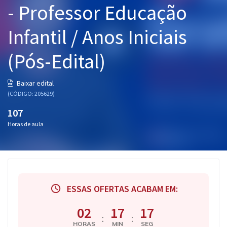
- Professor Educação
Pós
Infantil / Anos Iniciais
Graduação
(Pós-Edital)
OAB
Mentorias
Baixar edital
(CÓDIGO: 205629)
Questões grátis
107
Horas de aula
Conteúdo gratuito
Blog
Aprovados
ESSAS OFERTAS ACABAM EM:
Atendimento
02
17
17
:
:
HORAS
MIN
SEG