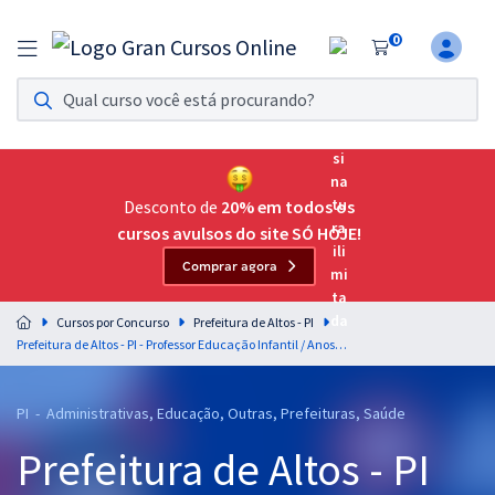
0
Assinatura Ilimitada 11
Acesso a todos os cursos. Teste grátis por 7 dias!
Assinatura OAB Até Passar
Acesso ilimitado a toda preparação para o Exame da
Desconto de
20% em todos os
Ordem, até você passar!
cursos avulsos do site SÓ HOJE!
Comprar agora
Residências Multiprofissionais
Preparação completa e intensiva para as principais
Cursos por Concurso
Prefeitura de Altos - PI
residências em saúde do Brasil
Prefeitura de Altos - PI - Professor Educação Infantil / Anos Iniciais (Pós-Edital)
Concursos
PI - Administrativas, Educação, Outras, Prefeituras, Saúde
Assinatura Ilimitada
Prefeitura de Altos - PI
Cursos 20% OFF