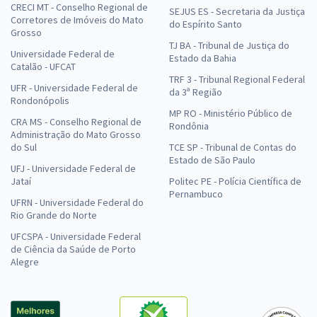
CRECI MT - Conselho Regional de
SEJUS ES - Secretaria da Justiça
Corretores de Imóveis do Mato
do Espírito Santo
Grosso
TJ BA - Tribunal de Justiça do
Universidade Federal de
Estado da Bahia
Catalão - UFCAT
TRF 3 - Tribunal Regional Federal
UFR - Universidade Federal de
da 3ª Região
Rondonópolis
MP RO - Ministério Público de
CRA MS - Conselho Regional de
Rondônia
Administração do Mato Grosso
do Sul
TCE SP - Tribunal de Contas do
Estado de São Paulo
UFJ - Universidade Federal de
Jataí
Politec PE - Polícia Científica de
Pernambuco
UFRN - Universidade Federal do
Rio Grande do Norte
UFCSPA - Universidade Federal
de Ciência da Saúde de Porto
Alegre