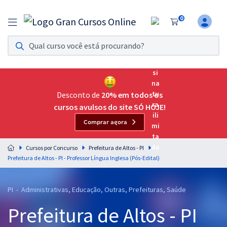
0
Assinatura Ilimitada 11
Acesso a todos os cursos. Teste grátis por 7 dias!
Assinatura OAB Até Passar
Acesso ilimitado a toda preparação para o Exame da
Desconto de
20% em todos os
Ordem, até você passar!
cursos avulsos do site SÓ HOJE!
Comprar agora
Residências Multiprofissionais
Preparação completa e intensiva para as principais
Cursos por Concurso
Prefeitura de Altos - PI
residências em saúde do Brasil
Prefeitura de Altos - PI - Professor Língua Inglesa (Pós-Edital)
Concursos
PI - Administrativas, Educação, Outras, Prefeituras, Saúde
Assinatura Ilimitada
Prefeitura de Altos - PI
Cursos 20% OFF