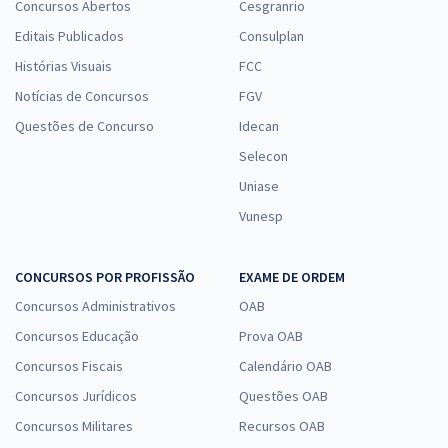
Concursos Abertos
Cesgranrio
Editais Publicados
Consulplan
Histórias Visuais
FCC
Notícias de Concursos
FGV
Questões de Concurso
Idecan
Selecon
Uniase
Vunesp
CONCURSOS POR PROFISSÃO
EXAME DE ORDEM
Concursos Administrativos
OAB
Concursos Educação
Prova OAB
Concursos Fiscais
Calendário OAB
Concursos Jurídicos
Questões OAB
Concursos Militares
Recursos OAB