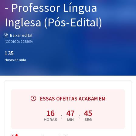
- Professor Língua
Pós
Inglesa (Pós-Edital)
Graduação
OAB
Baixar edital
(CÓDIGO: 205869)
Mentorias
135
Horas de aula
Questões grátis
Conteúdo gratuito
Blog
ESSAS OFERTAS ACABAM EM:
Aprovados
16
47
45
:
:
Atendimento
HORAS
MIN
SEG