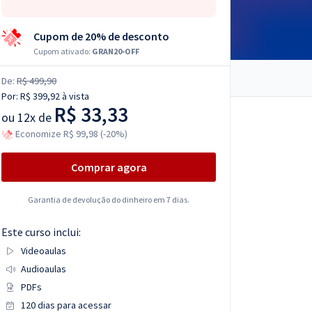
Cupom de 20% de desconto
Cupom ativado:
GRAN20-OFF
De:
R$ 499,90
Por:
R$ 399,92
à vista
R$ 33,33
ou
12x de
Economize R$ 99,98 (-20%)
Comprar agora
Garantia de devolução do dinheiro em 7 dias.
Este curso inclui:
Videoaulas
Audioaulas
PDFs
120 dias para acessar