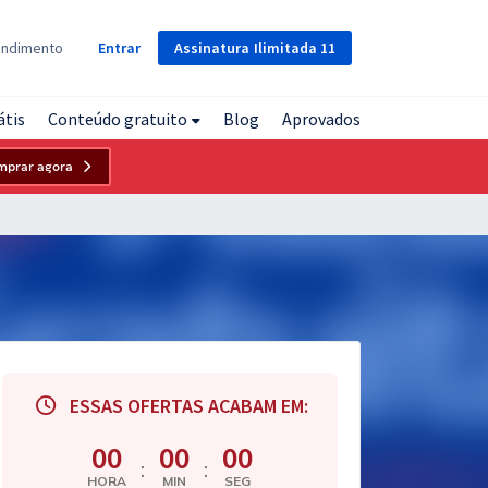
Assinatura
Ilimitada
11
endimento
Entrar
átis
Conteúdo gratuito
Blog
Aprovados
mprar agora
ESSAS OFERTAS ACABAM EM:
00
00
00
:
:
HORA
MIN
SEG