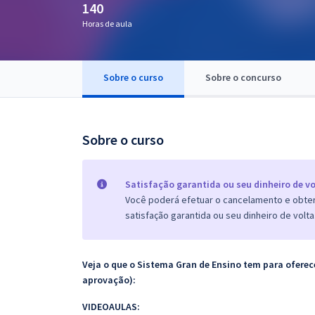
140
Pós
Horas de aula
Graduação
Sobre o curso
Sobre o concurso
OAB
Mentorias
Sobre o curso
Questões grátis
Conteúdo gratuito
Satisfação garantida ou seu dinheiro de vo
Você poderá efetuar o cancelamento e obter 
Blog
satisfação garantida ou seu dinheiro de volta
Aprovados
Veja o que o Sistema Gran de Ensino tem para ofer
Atendimento
aprovação):
VIDEOAULAS: