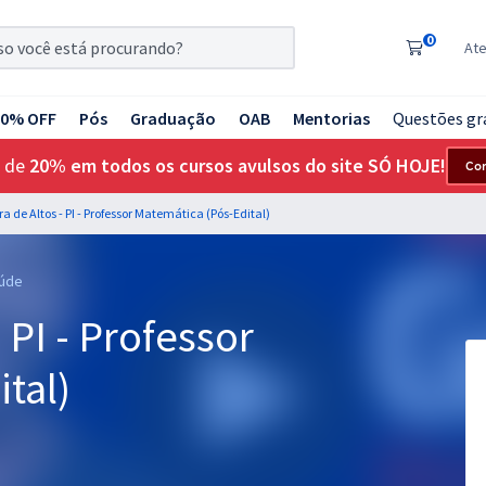
0
At
20% OFF
Pós
Graduação
OAB
Mentorias
Questões gr
 de
20% em todos os cursos avulsos do site SÓ HOJE!
Co
ra de Altos - PI - Professor Matemática (Pós-Edital)
aúde
 PI - Professor
tal)