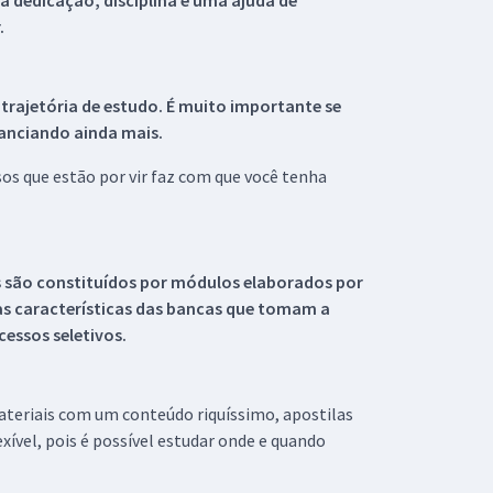
 dedicação, disciplina e uma ajuda de
.
 trajetória de estudo. É muito importante se
tanciando ainda mais.
s que estão por vir faz com que você tenha
s são constituídos por módulos elaborados por
s características das bancas que tomam a
essos seletivos.
materiais com um conteúdo riquíssimo, apostilas
xível, pois é possível estudar onde e quando