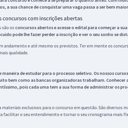
ara concurso e comece a se preparar o quanto antes. Com muita
os, a sua chance de conquistar uma vaga passa a ser bem maior
os concursos com inscrições abertas
s são os
concursos abertos e acesse o edital para começar a sua
ido pode lhe fazer perder a inscrição e ver o seu sonho se dis
 em andamento e até mesmo os previstos. Ter em mente os concurso
ais qualidade.
 maneira de estudar para o processo seletivo. Os nossos curso
uito bem como as bancas organizadoras trabalham. Conhecer a
tíssimo, pois cada uma tem a sua forma de administrar os proc
 a materiais exclusivos para o concurso em questão. São diversos 
a facilitar o seu entendimento e tornar o seu cronograma mais fle