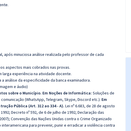
ente.
l, após minuciosa análise realizada pelo professor de cada
os aspectos mais cobrados nas provas.
m larga experiência na atividade docente.
ra a análise da especificidade da banca examinadora.
(imagem e áudio)
tos sobre o Município. Em Noções de Informática:
Soluções de
e comunicação (WhatsApp, Telegram, Skype, Discord etc.).
Em
ração Pública (Art. 312 ao 334 - A).
Lei nº 6.683, de 28 de agosto
de 1992; Decreto nº 592, de 6 de julho de 1992; Declaração das
(2007); Convenção das Nações Unidas contra o Crime Organizado
nteramericana para prevenir, punir e erradicar a violência contra