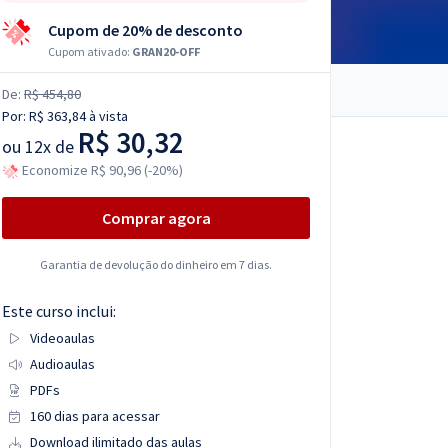
Cupom de 20% de desconto
Cupom ativado:
GRAN20-OFF
De:
R$ 454,80
Por:
R$ 363,84
à vista
R$ 30,32
ou
12x de
Economize R$ 90,96 (-20%)
Comprar agora
Garantia de devolução do dinheiro em 7 dias.
Este curso inclui:
Videoaulas
Audioaulas
PDFs
160 dias para acessar
Download ilimitado das aulas