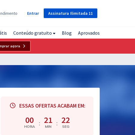
Assinatura
Ilimitada
11
endimento
Entrar
átis
Conteúdo gratuito
Blog
Aprovados
mprar agora
ESSAS OFERTAS ACABAM EM:
00
21
21
:
:
HORA
MIN
SEG