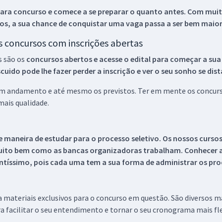
ara concurso e comece a se preparar o quanto antes. Com muita
os, a sua chance de conquistar uma vaga passa a ser bem maior
os concursos com inscrições abertas
s são os
concursos abertos e acesse o edital para começar a sua
ido pode lhe fazer perder a inscrição e ver o seu sonho se dis
 em andamento e até mesmo os previstos. Ter em mente os concurso
ais qualidade.
 maneira de estudar para o processo seletivo. Os nossos curso
uito bem como as bancas organizadoras trabalham. Conhecer a
tíssimo, pois cada uma tem a sua forma de administrar os proc
 a materiais exclusivos para o concurso em questão. São diversos 
a facilitar o seu entendimento e tornar o seu cronograma mais fle