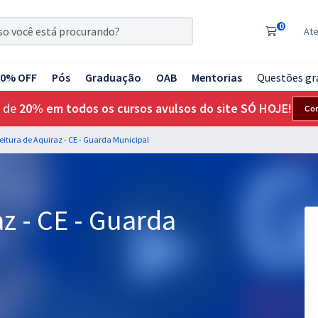
0
At
20% OFF
Pós
Graduação
OAB
Mentorias
Questões gr
 de
20% em todos os cursos avulsos do site SÓ HOJE!
Co
feitura de Aquiraz - CE - Guarda Municipal
z - CE - Guarda