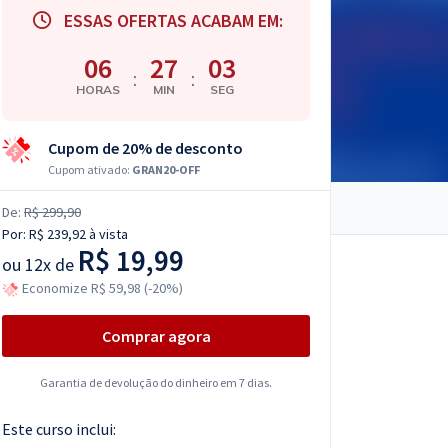
ESSAS OFERTAS ACABAM EM:
06
27
02
:
:
HORAS
MIN
SEG
Cupom de 20% de desconto
Cupom ativado:
GRAN20-OFF
De:
R$ 299,90
Por:
R$ 239,92
à vista
R$ 19,99
ou
12x de
Economize R$ 59,98 (-20%)
Comprar agora
Garantia de devolução do dinheiro em 7 dias.
Este curso inclui: