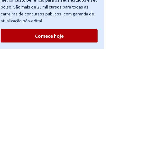
melhor custo benefício para os seus estudos e seu
bolso. São mais de 25 mil cursos para todas as
carreiras de concursos públicos, com garantia de
atualização pós-edital.
Comece hoje