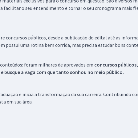
 a materiais exclusivos para o concurso em questão. São diversos 
a facilitar o seu entendimento e tornar o seu cronograma mais fle
re concursos públicos, desde a publicação do edital até as inform
em possui uma rotina bem corrida, mas precisa estudar bons conte
 conteúdos: foram milhares de aprovados em
concursos públicos,
s e busque a vaga com que tanto sonhou no meio público.
aduação e inicia a transformação da sua carreira. Contribuindo c
ista em sua área.