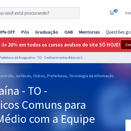
0
At
20% OFF
Pós
Graduação
OAB
Mentorias
Questões gr
 de
20% em todos os cursos avulsos do site SÓ HOJE!
Co
Prefeitura de Araguaína - TO - Conhecimentos Básicos Comuns para os Cargos de Nível Médio com a Equipe Gran (Pós-Edital)
ontrole, Jurídicas, Outras, Prefeituras, Tecnologia da Informação
ína - TO -
icos Comuns para
 Médio com a Equipe