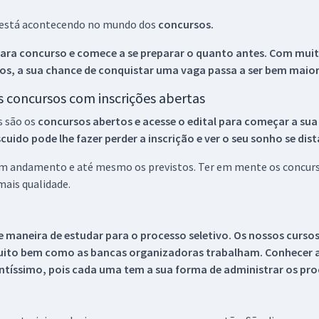
ue está acontecendo no mundo dos
concursos.
ara concurso e comece a se preparar o quanto antes. Com muita
os, a sua chance de conquistar uma vaga passa a ser bem maior
os concursos com inscrições abertas
s são os
concursos abertos e acesse o edital para começar a sua
ido pode lhe fazer perder a inscrição e ver o seu sonho se dis
 em andamento e até mesmo os previstos. Ter em mente os concurso
ais qualidade.
 maneira de estudar para o processo seletivo. Os nossos curso
uito bem como as bancas organizadoras trabalham. Conhecer a
tíssimo, pois cada uma tem a sua forma de administrar os proc