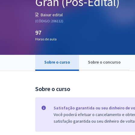
Gran (Pós-Edital)
Pós
Baixar edital
Graduação
(CÓDIGO: 206112)
97
OAB
Horas de aula
Mentorias
Sobre o curso
Sobre o concurso
Questões grátis
Conteúdo gratuito
Blog
Sobre o curso
Aprovados
Satisfação garantida ou seu dinheiro de vo
Você poderá efetuar o cancelamento e obter 
Atendimento
satisfação garantida ou seu dinheiro de volta