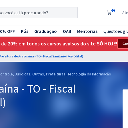
0
At
20% OFF
Pós
Graduação
OAB
Mentorias
Questões gr
 de
20% em todos os cursos avulsos do site SÓ HOJE!
Co
Prefeitura de Araguaína - TO - Fiscal Sanitário (Pós-Edital)
ontrole, Jurídicas, Outras, Prefeituras, Tecnologia da Informação
ína - TO - Fiscal
l)