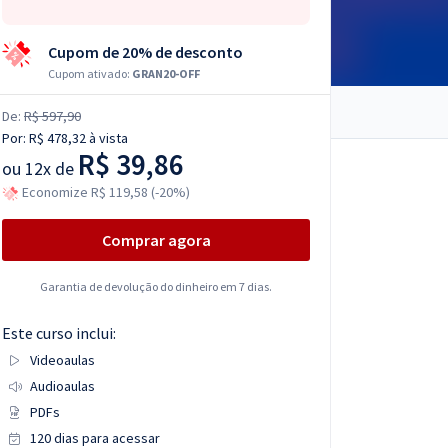
Cupom de 20% de desconto
Cupom ativado:
GRAN20-OFF
De:
R$ 597,90
Por:
R$ 478,32
à vista
R$ 39,86
ou
12x de
Economize R$ 119,58 (-20%)
Comprar agora
Garantia de devolução do dinheiro em 7 dias.
Este curso inclui:
Videoaulas
Audioaulas
PDFs
120 dias para acessar