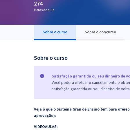
274
Pós
Horas de aula
Graduação
Sobre o curso
Sobre o concurso
OAB
Mentorias
Sobre o curso
Questões grátis
Conteúdo gratuito
Satisfação garantida ou seu dinheiro de vo
Você poderá efetuar o cancelamento e obter 
Blog
satisfação garantida ou seu dinheiro de volta
Aprovados
Veja o que o Sistema Gran de Ensino tem para ofer
Atendimento
aprovação):
VIDEOAULAS: