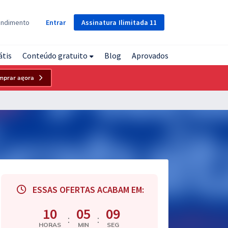
Assinatura
Ilimitada
11
endimento
Entrar
átis
Conteúdo gratuito
Blog
Aprovados
mprar agora
ESSAS OFERTAS ACABAM EM:
10
05
08
:
:
HORAS
MIN
SEG