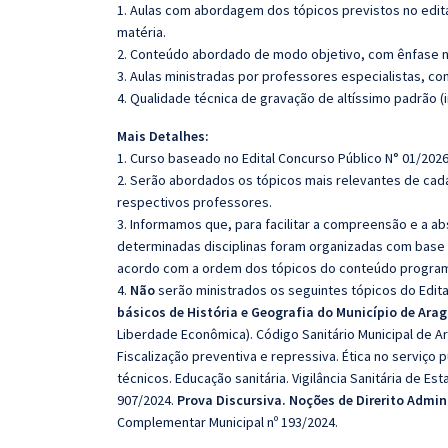
1. Aulas com abordagem dos tópicos previstos no edita
matéria.
2. Conteúdo abordado de modo objetivo, com ênfase n
3. Aulas ministradas por professores especialistas, co
4. Qualidade técnica de gravação de altíssimo padrão (
Mais Detalhes:
1. Curso baseado no Edital Concurso Público N° 01/2026
2. Serão abordados os tópicos mais relevantes de cada
respectivos professores.
3. Informamos que, para facilitar a compreensão e a a
determinadas disciplinas foram organizadas com base n
acordo com a ordem dos tópicos do conteúdo program
4.
Não
serão ministrados os seguintes tópicos do Edita
básicos de História e Geografia do Município de Ara
Liberdade Econômica). Código Sanitário Municipal de Ar
Fiscalização preventiva e repressiva. Ética no serviço
técnicos. Educação sanitária. Vigilância Sanitária de E
907/2024.
Prova Discursiva. Noções de Direrito Admin
Complementar Municipal nº 193/2024.