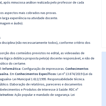
l, após minuciosa análise realizada pelo professor de cada
os aspectos mais cobrados nas provas.
m larga experiência na atividade docente.
imagem e áudio).
.
 disciplina (não necessariamente todos), conforme critério dos
bsorção dos conteúdos previstos no edital, as videoaulas de
a lógica didática proposta pelo(a) docente responsável, e não de
ático do certame.
l:
Informática:
Configuração de impressoras.
Conhecimentos
guaína.
Em
Conhecimentos Específicos:
Lei nº 13.874/2019 (Lei da
aguaína- Lei Municipal 1.612/1995. Responsabilidade técnica.
 público. Elaboração de relatórios, pareceres e documentos
stabelecimentos e Produtos de Interesse à Saúde: RDC nº
istrativo:
Ação popular e mandado de segurança. Lei