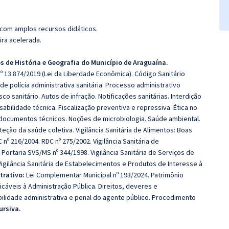
 com amplos recursos didáticos.
ira acelerada.
 de História e Geografia do Município de Araguaína.
 nº 13.874/2019 (Lei da Liberdade Econômica). Código Sanitário
de polícia administrativa sanitária. Processo administrativo
co sanitário. Autos de infração. Notificações sanitárias. Interdição
abilidade técnica. Fiscalização preventiva e repressiva. Ética no
e documentos técnicos. Noções de microbiologia. Saúde ambiental.
oteção da saúde coletiva. Vigilância Sanitária de Alimentos: Boas
nº 216/2004. RDC nº 275/2002. Vigilância Sanitária de
ortaria SVS/MS nº 344/1998. Vigilância Sanitária de Serviços de
Vigilância Sanitária de Estabelecimentos e Produtos de Interesse à
trativo:
Lei Complementar Municipal nº 193/2024. Patrimônio
icáveis à Administração Pública. Direitos, deveres e
ilidade administrativa e penal do agente público. Procedimento
ursiva.