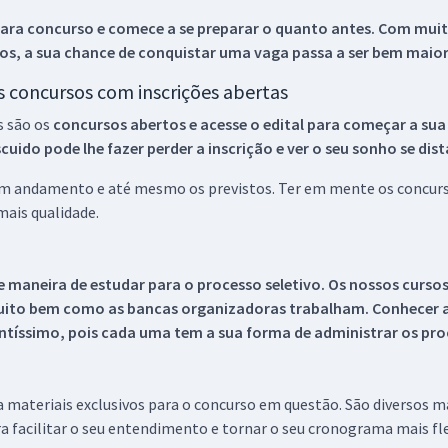
ara concurso e comece a se preparar o quanto antes. Com muita
os, a sua chance de conquistar uma vaga passa a ser bem maior
os concursos com inscrições abertas
s são os
concursos abertos e acesse o edital para começar a sua
ido pode lhe fazer perder a inscrição e ver o seu sonho se dis
 em andamento e até mesmo os previstos. Ter em mente os concurso
ais qualidade.
 maneira de estudar para o processo seletivo. Os nossos curso
uito bem como as bancas organizadoras trabalham. Conhecer a
tíssimo, pois cada uma tem a sua forma de administrar os proc
 a materiais exclusivos para o concurso em questão. São diversos 
a facilitar o seu entendimento e tornar o seu cronograma mais fle