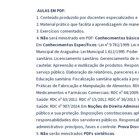
AULAS EM PDF:
1. Conteúdo produzido por docentes especializados e
2. Material prático que facilita a aprendizagem de mane
3. Exercícios comentados.
4.
Não
será ministrado em PDF:
Conhecimentos básicos
Em
Conhecimentos Específicos:
Lei nº 9.782/1999. Lei
Municipal de Araguaína- Lei Municipal 1.612/1995. Poder 
sanitário. Licenciamento sanitário. Gerenciamento de ris
cautelar. Apreensão e inutilização de produtos. Respons
serviço público. Elaboração de relatórios, pareceres 
Educação sanitária. Fiscalização sanitária aplicada à pr
Práticas de Fabricação e Manipulação de Alimentos. RDC 
Medicamentos e Farmácias Comerciais: RDC nº 44/2009. P
Saúde: RDC nº 63/2011. RDC nº 15/2012. RDC nº 36/2013. 
Saúde: RDC nº 907/2024. Em
Noções do Direito Adminsi
público e sua proteção. Disposições constitucionais apl
responsabilidades dos servidores públicos. Responsab
administrativo: princípios, fases e controle.
Prova Disc
5.
Não
serão ministrados
PDFs sintéticos.