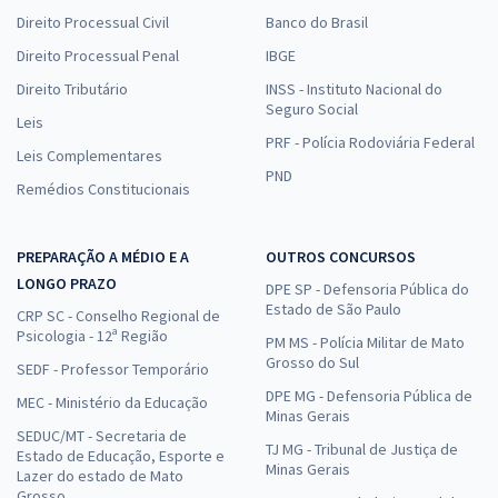
Direito Processual Civil
Banco do Brasil
Direito Processual Penal
IBGE
Direito Tributário
INSS - Instituto Nacional do
Seguro Social
Leis
PRF - Polícia Rodoviária Federal
Leis Complementares
PND
Remédios Constitucionais
PREPARAÇÃO A MÉDIO E A
OUTROS CONCURSOS
LONGO PRAZO
DPE SP - Defensoria Pública do
Estado de São Paulo
CRP SC - Conselho Regional de
Psicologia - 12ª Região
PM MS - Polícia Militar de Mato
Grosso do Sul
SEDF - Professor Temporário
DPE MG - Defensoria Pública de
MEC - Ministério da Educação
Minas Gerais
SEDUC/MT - Secretaria de
TJ MG - Tribunal de Justiça de
Estado de Educação, Esporte e
Minas Gerais
Lazer do estado de Mato
Grosso