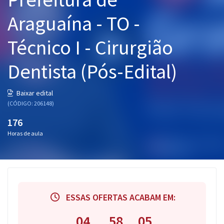
Pós
Araguaína - TO -
Graduação
Técnico I - Cirurgião
OAB
Dentista (Pós-Edital)
Mentorias
Baixar edital
(CÓDIGO: 206148)
Questões grátis
176
Conteúdo gratuito
Horas de aula
Blog
Aprovados
Atendimento
ESSAS OFERTAS ACABAM EM:
04
58
04