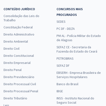
CONTEÚDO JURÍDICO
CONCURSOS MAIS
PROCURADOS
Consolidação das Leis do
Trabalho
SEDES
Constituição Federal
PC DF - DELTA
Direito Administrativo
PM AL - Polícia Militar do Estado
de Alagoas
Direito Ambiental
SEFAZ CE - Secretaria da
Direito Civil
Fazenda do Estado do Ceará
Direito Constitucional
PETROBRAS
Direito Empresarial
SEFAZ DF
Direito Penal
EBSERH - Empresa Brasileira de
Direito Previdenciário
Serviços Hospitalares
Direito Processual Civil
Banco do Brasil
Direito Processual Penal
IBGE
Direito Tributário
INSS - Instituto Nacional do
Seguro Social
Leis