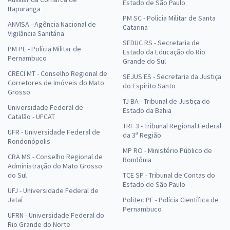
Estado de São Paulo
Itapuranga
PM SC - Polícia Militar de Santa
ANVISA - Agência Nacional de
Catarina
Vigilância Sanitária
SEDUC RS - Secretaria de
PM PE - Polícia Militar de
Estado da Educação do Rio
Pernambuco
Grande do Sul
CRECI MT - Conselho Regional de
SEJUS ES - Secretaria da Justiça
Corretores de Imóveis do Mato
do Espírito Santo
Grosso
TJ BA - Tribunal de Justiça do
Universidade Federal de
Estado da Bahia
Catalão - UFCAT
TRF 3 - Tribunal Regional Federal
UFR - Universidade Federal de
da 3ª Região
Rondonópolis
MP RO - Ministério Público de
CRA MS - Conselho Regional de
Rondônia
Administração do Mato Grosso
do Sul
TCE SP - Tribunal de Contas do
Estado de São Paulo
UFJ - Universidade Federal de
Jataí
Politec PE - Polícia Científica de
Pernambuco
UFRN - Universidade Federal do
Rio Grande do Norte