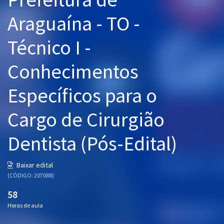
Pós
Araguaína - TO -
Graduação
Técnico I -
OAB
Conhecimentos
Mentorias
Específicos para o
Questões grátis
Cargo de Cirurgião
Conteúdo gratuito
Dentista (Pós-Edital)
Blog
Aprovados
Baixar edital
(CÓDIGO: 207088)
Atendimento
58
Horas de aula