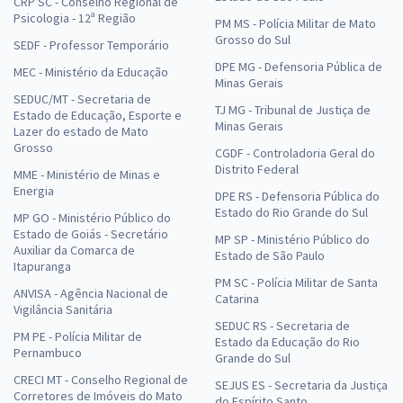
CRP SC - Conselho Regional de
Psicologia - 12ª Região
PM MS - Polícia Militar de Mato
Grosso do Sul
SEDF - Professor Temporário
DPE MG - Defensoria Pública de
MEC - Ministério da Educação
Minas Gerais
SEDUC/MT - Secretaria de
TJ MG - Tribunal de Justiça de
Estado de Educação, Esporte e
Minas Gerais
Lazer do estado de Mato
Grosso
CGDF - Controladoria Geral do
Distrito Federal
MME - Ministério de Minas e
Energia
DPE RS - Defensoria Pública do
Estado do Rio Grande do Sul
MP GO - Ministério Público do
Estado de Goiás - Secretário
MP SP - Ministério Público do
Auxiliar da Comarca de
Estado de São Paulo
Itapuranga
PM SC - Polícia Militar de Santa
ANVISA - Agência Nacional de
Catarina
Vigilância Sanitária
SEDUC RS - Secretaria de
PM PE - Polícia Militar de
Estado da Educação do Rio
Pernambuco
Grande do Sul
CRECI MT - Conselho Regional de
SEJUS ES - Secretaria da Justiça
Corretores de Imóveis do Mato
do Espírito Santo