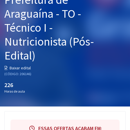
Pós
Araguaína - TO -
Graduação
Técnico I -
OAB
Nutricionista (Pós-
Mentorias
Edital)
Questões grátis
Baixar edital
Conteúdo gratuito
(CÓDIGO: 206146)
Blog
226
Horas de aula
Aprovados
Atendimento
ESSAS OFERTAS ACABAM EM: