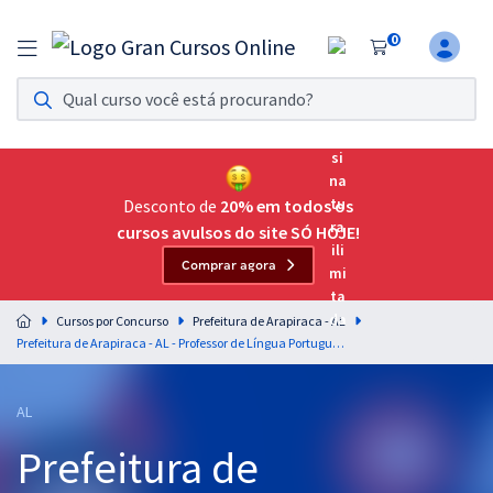
0
Assinatura Ilimitada 11
Acesso a todos os cursos. Teste grátis por 7 dias!
Assinatura OAB Até Passar
Acesso ilimitado a toda preparação para o Exame da
Desconto de
20% em todos os
Ordem, até você passar!
cursos avulsos do site SÓ HOJE!
Comprar agora
Residências Multiprofissionais
Preparação completa e intensiva para as principais
Cursos por Concurso
Prefeitura de Arapiraca - AL
residências em saúde do Brasil
Prefeitura de Arapiraca - AL - Professor de Língua Portuguesa (Pós-Edital)
Concursos
AL
Assinatura Ilimitada
Prefeitura de
Cursos 20% OFF