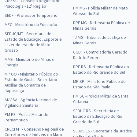
CRP SC - Conselho Regional de
Psicologia - 12ª Região
PM MS - Polícia Militar de Mato
Grosso do Sul
SEDF - Professor Temporário
DPE MG - Defensoria Pública de
MEC - Ministério da Educação
Minas Gerais
SEDUC/MT - Secretaria de
TJ MG - Tribunal de Justiça de
Estado de Educação, Esporte e
Minas Gerais
Lazer do estado de Mato
Grosso
CGDF - Controladoria Geral do
Distrito Federal
MME - Ministério de Minas e
Energia
DPE RS - Defensoria Pública do
Estado do Rio Grande do Sul
MP GO - Ministério Público do
Estado de Goiás - Secretário
MP SP - Ministério Público do
Auxiliar da Comarca de
Estado de São Paulo
Itapuranga
PM SC - Polícia Militar de Santa
ANVISA - Agência Nacional de
Catarina
Vigilância Sanitária
SEDUC RS - Secretaria de
PM PE - Polícia Militar de
Estado da Educação do Rio
Pernambuco
Grande do Sul
CRECI MT - Conselho Regional de
SEJUS ES - Secretaria da Justiça
Corretores de Imóveis do Mato
do Espírito Santo