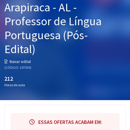
Arapiraca - AL -
Pós
Professor de Língua
Graduação
Portuguesa (Pós-
OAB
Edital)
Mentorias
Questões grátis
Baixar edital
(CÓDIGO: 197059)
Conteúdo gratuito
212
Blog
Horas de aula
Aprovados
Atendimento
ESSAS OFERTAS ACABAM EM: