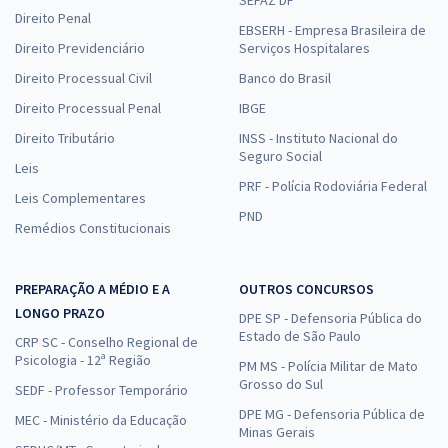
SEFAZ DF
Direito Penal
EBSERH - Empresa Brasileira de
Direito Previdenciário
Serviços Hospitalares
Direito Processual Civil
Banco do Brasil
Direito Processual Penal
IBGE
Direito Tributário
INSS - Instituto Nacional do
Seguro Social
Leis
PRF - Polícia Rodoviária Federal
Leis Complementares
PND
Remédios Constitucionais
PREPARAÇÃO A MÉDIO E A
OUTROS CONCURSOS
LONGO PRAZO
DPE SP - Defensoria Pública do
Estado de São Paulo
CRP SC - Conselho Regional de
Psicologia - 12ª Região
PM MS - Polícia Militar de Mato
Grosso do Sul
SEDF - Professor Temporário
DPE MG - Defensoria Pública de
MEC - Ministério da Educação
Minas Gerais