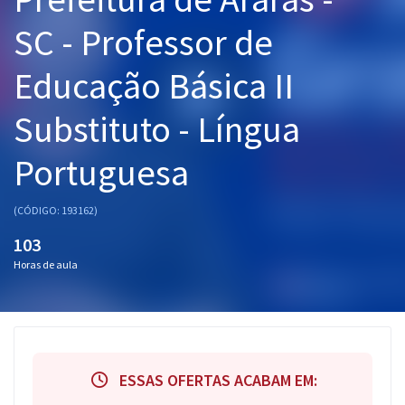
Pós
SC - Professor de
Graduação
Educação Básica II
OAB
Substituto - Língua
Mentorias
Portuguesa
Questões grátis
(CÓDIGO: 193162)
Conteúdo gratuito
103
Blog
Horas de aula
Aprovados
Atendimento
ESSAS OFERTAS ACABAM EM: