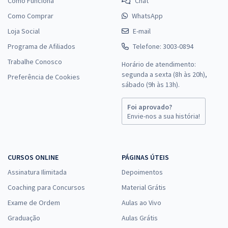
Como Funciona
Chat
Como Comprar
WhatsApp
Loja Social
E-mail
Programa de Afiliados
Telefone: 3003-0894
Trabalhe Conosco
Horário de atendimento:
segunda a sexta (8h às 20h),
Preferência de Cookies
sábado (9h às 13h).
Foi aprovado?
Envie-nos a sua história!
CURSOS ONLINE
PÁGINAS ÚTEIS
Assinatura Ilimitada
Depoimentos
Coaching para Concursos
Material Grátis
Exame de Ordem
Aulas ao Vivo
Graduação
Aulas Grátis