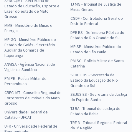
SEDUC/MT - Secretaria de
TJ MG - Tribunal de Justiça de
Estado de Educação, Esporte e
Minas Gerais
Lazer do estado de Mato
Grosso
CGDF - Controladoria Geral do
Distrito Federal
MME - Ministério de Minas e
Energia
DPE RS - Defensoria Pública do
Estado do Rio Grande do Sul
MP GO - Ministério Público do
Estado de Goiás - Secretário
MP SP - Ministério Público do
Auxiliar da Comarca de
Estado de São Paulo
Itapuranga
PM SC - Polícia Militar de Santa
ANVISA - Agência Nacional de
Catarina
Vigilância Sanitária
SEDUC RS - Secretaria de
PM PE - Polícia Militar de
Estado da Educação do Rio
Pernambuco
Grande do Sul
CRECI MT - Conselho Regional de
SEJUS ES - Secretaria da Justiça
Corretores de Imóveis do Mato
do Espírito Santo
Grosso
TJ BA - Tribunal de Justiça do
Universidade Federal de
Estado da Bahia
Catalão - UFCAT
TRF 3 - Tribunal Regional Federal
UFR - Universidade Federal de
da 3ª Região
Rondonópolis