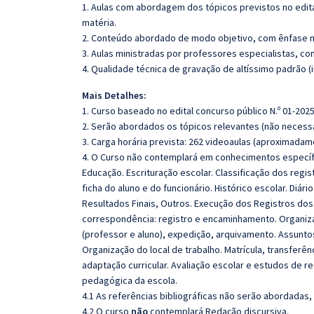
1. Aulas com abordagem dos tópicos previstos no edita
matéria.
2. Conteúdo abordado de modo objetivo, com ênfase n
3. Aulas ministradas por professores especialistas, co
4. Qualidade técnica de gravação de altíssimo padrão 
Mais Detalhes:
1. Curso baseado no edital concurso público N.º 01-2025
2. Serão abordados os tópicos relevantes (não necessa
3. Carga horária prevista: 262 videoaulas (aproximadam
4. O Curso não contemplará em conhecimentos específ
Educação. Escrituração escolar. Classificação dos regist
ficha do aluno e do funcionário. Histórico escolar. Diár
Resultados Finais, Outros. Execução dos Registros dos
correspondência: registro e encaminhamento. Organiz
(professor e aluno), expedição, arquivamento
. Assunto
Organização do local de trabalho.
Matrícula, transferê
adaptação curricular. Avaliação escolar e estudos de r
pedagógica da escola
.
4.1 As referências bibliográficas não serão abordadas,
4.2 O curso
não
contemplará Redação discursiva.