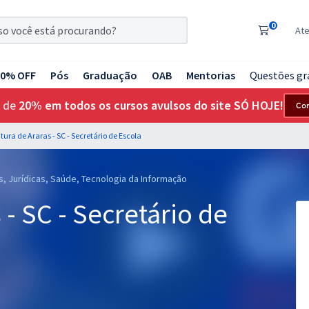
0
At
20% OFF
Pós
Graduação
OAB
Mentorias
Questões gr
 de
20% em todos os cursos avulsos do site SÓ HOJE!
Co
itura de Araras - SC - Secretário de Escola
s, Jurídicas, Saúde, Tecnologia da Informação
 - SC - Secretário de