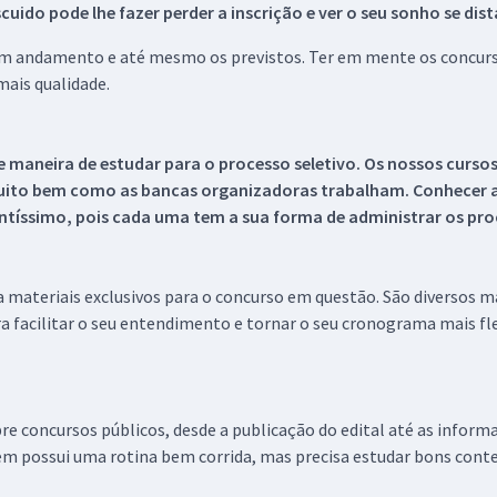
ido pode lhe fazer perder a inscrição e ver o seu sonho se dis
 em andamento e até mesmo os previstos. Ter em mente os concurso
ais qualidade.
 maneira de estudar para o processo seletivo. Os nossos curso
uito bem como as bancas organizadoras trabalham. Conhecer a
tíssimo, pois cada uma tem a sua forma de administrar os proc
 a materiais exclusivos para o concurso em questão. São diversos 
a facilitar o seu entendimento e tornar o seu cronograma mais fle
re concursos públicos, desde a publicação do edital até as inform
em possui uma rotina bem corrida, mas precisa estudar bons conte