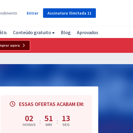
Assinatura
Ilimitada
11
endimento
Entrar
átis
Conteúdo gratuito
Blog
Aprovados
mprar agora
ESSAS OFERTAS ACABAM EM:
02
51
12
:
:
HORAS
MIN
SEG