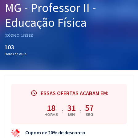
MG - Professor II -
Pós
Educação Física
Graduação
OAB
(CÓDIGO: 178285)
103
Mentorias
Horas de aula
Questões grátis
Conteúdo gratuito
Blog
ESSAS OFERTAS ACABAM EM:
Aprovados
18
31
56
:
:
HORAS
MIN
SEG
Atendimento
Cupom de 20% de desconto