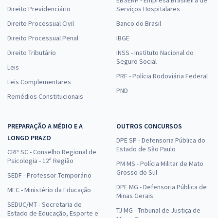
EBSERH - Empresa Brasileira de
Direito Previdenciário
Serviços Hospitalares
Direito Processual Civil
Banco do Brasil
Direito Processual Penal
IBGE
Direito Tributário
INSS - Instituto Nacional do
Seguro Social
Leis
PRF - Polícia Rodoviária Federal
Leis Complementares
PND
Remédios Constitucionais
PREPARAÇÃO A MÉDIO E A
OUTROS CONCURSOS
LONGO PRAZO
DPE SP - Defensoria Pública do
Estado de São Paulo
CRP SC - Conselho Regional de
Psicologia - 12ª Região
PM MS - Polícia Militar de Mato
Grosso do Sul
SEDF - Professor Temporário
DPE MG - Defensoria Pública de
MEC - Ministério da Educação
Minas Gerais
SEDUC/MT - Secretaria de
TJ MG - Tribunal de Justiça de
Estado de Educação, Esporte e