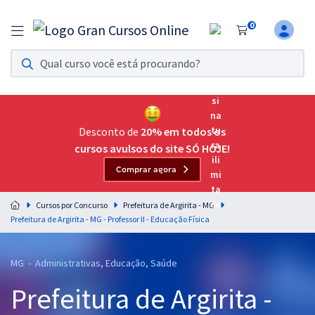
0
Assinatura Ilimitada 11
Acesso a todos os cursos. Teste grátis por 7 dias!
Assinatura OAB Até Passar
Acesso ilimitado a toda preparação para o Exame da
Desconto de
20% em todos os
Ordem, até você passar!
cursos avulsos do site SÓ HOJE!
Comprar agora
Residências Multiprofissionais
Preparação completa e intensiva para as principais
Cursos por Concurso
Prefeitura de Argirita - MG
residências em saúde do Brasil
Prefeitura de Argirita - MG - Professor II - Educação Física
Concursos
MG - Administrativas, Educação, Saúde
Assinatura Ilimitada
Prefeitura de Argirita -
Cursos 20% OFF