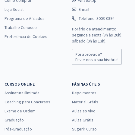
Como Comprar
WhatsApp
Loja Social
E-mail
Programa de Afiliados
Telefone: 3003-0894
Trabalhe Conosco
Horário de atendimento:
segunda a sexta (8h às 20h),
Preferência de Cookies
sábado (9h às 13h).
Foi aprovado?
Envie-nos a sua história!
CURSOS ONLINE
PÁGINAS ÚTEIS
Assinatura Ilimitada
Depoimentos
Coaching para Concursos
Material Grátis
Exame de Ordem
Aulas ao Vivo
Graduação
Aulas Grátis
Pós-Graduação
Sugerir Curso