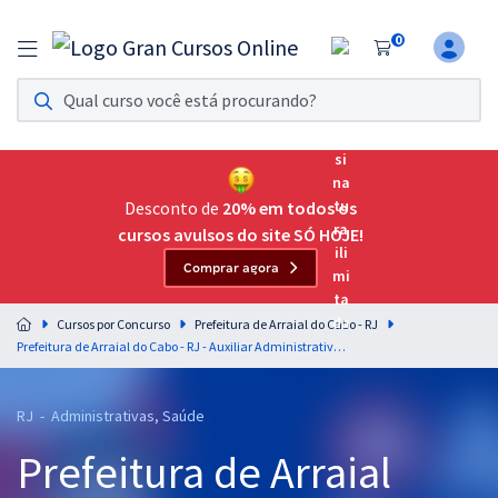
0
Assinatura Ilimitada 11
Acesso a todos os cursos. Teste grátis por 7 dias!
Assinatura OAB Até Passar
Acesso ilimitado a toda preparação para o Exame da
Desconto de
20% em todos os
Ordem, até você passar!
cursos avulsos do site SÓ HOJE!
Comprar agora
Residências Multiprofissionais
Preparação completa e intensiva para as principais
Cursos por Concurso
Prefeitura de Arraial do Cabo - RJ
residências em saúde do Brasil
Prefeitura de Arraial do Cabo - RJ - Auxiliar Administrativo (Pós-Edital)
Concursos
RJ - Administrativas, Saúde
Assinatura Ilimitada
Prefeitura de Arraial
Cursos 20% OFF