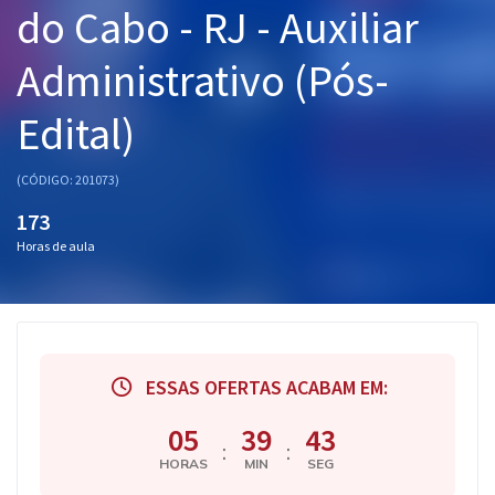
do Cabo - RJ - Auxiliar
Pós
Administrativo (Pós-
Graduação
Edital)
OAB
Mentorias
(CÓDIGO: 201073)
173
Questões grátis
Horas de aula
Conteúdo gratuito
Blog
Aprovados
ESSAS OFERTAS ACABAM EM:
Atendimento
05
39
42
:
:
HORAS
MIN
SEG