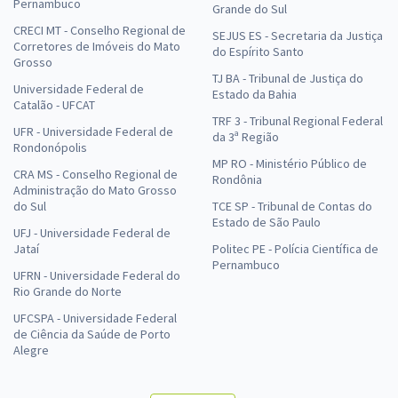
Pernambuco
Grande do Sul
CRECI MT - Conselho Regional de
SEJUS ES - Secretaria da Justiça
Corretores de Imóveis do Mato
do Espírito Santo
Grosso
TJ BA - Tribunal de Justiça do
Universidade Federal de
Estado da Bahia
Catalão - UFCAT
TRF 3 - Tribunal Regional Federal
UFR - Universidade Federal de
da 3ª Região
Rondonópolis
MP RO - Ministério Público de
CRA MS - Conselho Regional de
Rondônia
Administração do Mato Grosso
do Sul
TCE SP - Tribunal de Contas do
Estado de São Paulo
UFJ - Universidade Federal de
Jataí
Politec PE - Polícia Científica de
Pernambuco
UFRN - Universidade Federal do
Rio Grande do Norte
UFCSPA - Universidade Federal
de Ciência da Saúde de Porto
Alegre