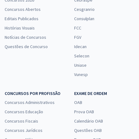
Concursos 2026
Cebraspe
Concursos Abertos
Cesgranrio
Editais Publicados
Consulplan
Histórias Visuais
FCC
Notícias de Concursos
FGV
Questões de Concurso
Idecan
Selecon
Uniase
Vunesp
CONCURSOS POR PROFISSÃO
EXAME DE ORDEM
Concursos Administrativos
OAB
Concursos Educação
Prova OAB
Concursos Fiscais
Calendário OAB
Concursos Jurídicos
Questões OAB