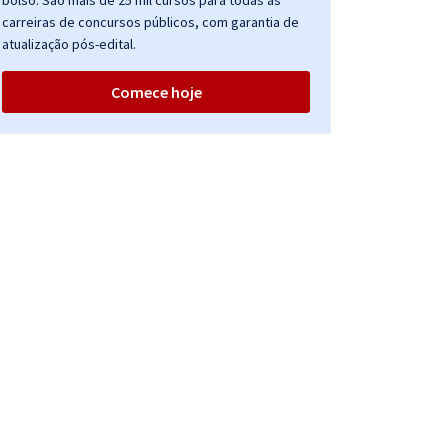
bolso. São mais de 25 mil cursos para todas as
carreiras de concursos públicos, com garantia de
atualização pós-edital.
Comece hoje