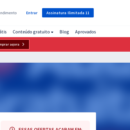
Assinatura
Ilimitada
11
endimento
Entrar
átis
Conteúdo gratuito
Blog
Aprovados
mprar agora
ESSAS OFERTAS ACABAM EM: