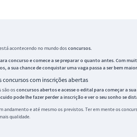
ue está acontecendo no mundo dos
concursos.
ara concurso e comece a se preparar o quanto antes. Com muita
os, a sua chance de conquistar uma vaga passa a ser bem maior
os concursos com inscrições abertas
s são os
concursos abertos e acesse o edital para começar a sua
ido pode lhe fazer perder a inscrição e ver o seu sonho se dis
 em andamento e até mesmo os previstos. Ter em mente os concurso
ais qualidade.