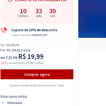
10
33
30
:
:
HORAS
MIN
SEG
Cupom de 20% de desconto
Cupom ativado:
GRAN20-OFF
De:
R$ 299,90
Por:
R$ 239,92
à vista
R$ 19,99
ou
12x de
Economize R$ 59,98 (-20%)
Comprar agora
Garantia de devolução do dinheiro em 7 dias.
Este curso inclui:
Videoaulas