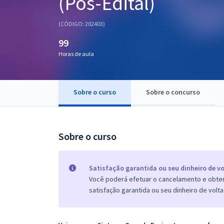
(Pós-Edital)
Pós
(CÓDIGO: 202403)
Graduação
99
Horas de aula
OAB
Mentorias
Sobre o curso
Sobre o concurso
Questões grátis
Conteúdo gratuito
Sobre o curso
Blog
Aprovados
Satisfação garantida ou seu dinheiro de vo
Você poderá efetuar o cancelamento e obter 
satisfação garantida ou seu dinheiro de volta
Atendimento