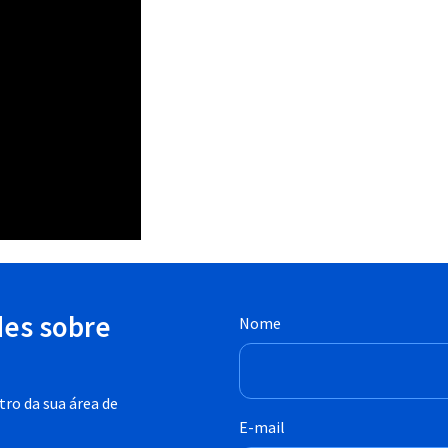
des sobre
Nome
ro da sua área de
E-mail