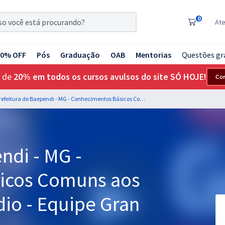
0
At
20% OFF
Pós
Graduação
OAB
Mentorias
Questões gr
 de
20% em todos os cursos avulsos do site SÓ HOJE!
Co
Prefeitura de Baependi - MG - Conhecimentos Básicos Comuns aos Cargos de Nível Médio - Equipe Gran (Pós-Edital)
ndi - MG -
icos Comuns aos
io - Equipe Gran