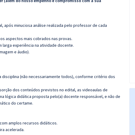
ecer (além do nosso empenho e compromisso com a sua
l, após minuciosa análise realizada pelo professor de cada
os aspectos mais cobrados nas provas.
m larga experiência na atividade docente.
imagem e áudio).
 disciplina (não necessariamente todos), conforme critério dos
bsorção dos conteúdos previstos no edital, as videoaulas de
a lógica didática proposta pelo(a) docente responsável, e não de
ático do certame.
 com amplos recursos didáticos.
ira acelerada.