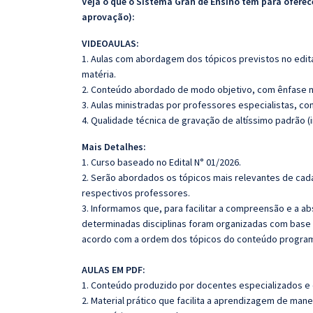
Veja o que o Sistema Gran de Ensino tem para ofer
aprovação):
VIDEOAULAS:
1. Aulas com abordagem dos tópicos previstos no edita
matéria.
2. Conteúdo abordado de modo objetivo, com ênfase n
3. Aulas ministradas por professores especialistas, co
4. Qualidade técnica de gravação de altíssimo padrão (
Mais Detalhes:
1. Curso baseado no Edital N° 01/2026.
2. Serão abordados os tópicos mais relevantes de cada
respectivos professores.
3. Informamos que, para facilitar a compreensão e a a
determinadas disciplinas foram organizadas com base n
acordo com a ordem dos tópicos do conteúdo program
AULAS EM PDF:
1. Conteúdo produzido por docentes especializados e
2. Material prático que facilita a aprendizagem de mane