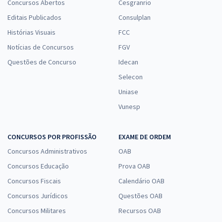
Concursos Abertos
Cesgranrio
Editais Publicados
Consulplan
Histórias Visuais
FCC
Notícias de Concursos
FGV
Questões de Concurso
Idecan
Selecon
Uniase
Vunesp
CONCURSOS POR PROFISSÃO
EXAME DE ORDEM
Concursos Administrativos
OAB
Concursos Educação
Prova OAB
Concursos Fiscais
Calendário OAB
Concursos Jurídicos
Questões OAB
Concursos Militares
Recursos OAB