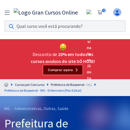
0
Assinatura Ilimitada 11
Acesso a todos os cursos. Teste grátis por 7 dias!
Assinatura OAB Até Passar
Acesso ilimitado a toda preparação para o Exame da
Desconto de
20% em todos os
Ordem, até você passar!
cursos avulsos do site SÓ HOJE!
Comprar agora
Residências Multiprofissionais
Preparação completa e intensiva para as principais
Cursos por Concurso
Prefeitura de Baependi - MG
residências em saúde do Brasil
Prefeitura de Baependi - MG - Enfermeiro (Pós-Edital)
Concursos
MG - Administrativas, Outras, Saúde
Assinatura Ilimitada
Prefeitura de
Cursos 20% OFF