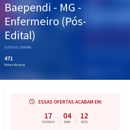
Baependi - MG -
Pós
Enfermeiro (Pós-
Graduação
Edital)
OAB
Mentorias
(CÓDIGO: 203096)
471
Questões grátis
Horas de aula
Conteúdo gratuito
Blog
Aprovados
ESSAS OFERTAS ACABAM EM:
Atendimento
17
04
12
:
:
HORAS
MIN
SEG