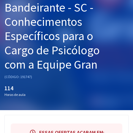
Bandeirante - SC -
Pós
Conhecimentos
Graduação
Específicos para o
OAB
Cargo de Psicólogo
Mentorias
com a Equipe Gran
Questões grátis
Conteúdo gratuito
(CÓDIGO: 191747)
Blog
114
Horas de aula
Aprovados
Atendimento
ESSAS OFERTAS ACABAM EM: