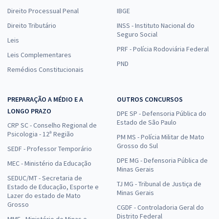
Direito Processual Penal
IBGE
Direito Tributário
INSS - Instituto Nacional do
Seguro Social
Leis
PRF - Polícia Rodoviária Federal
Leis Complementares
PND
Remédios Constitucionais
PREPARAÇÃO A MÉDIO E A
OUTROS CONCURSOS
LONGO PRAZO
DPE SP - Defensoria Pública do
Estado de São Paulo
CRP SC - Conselho Regional de
Psicologia - 12ª Região
PM MS - Polícia Militar de Mato
Grosso do Sul
SEDF - Professor Temporário
DPE MG - Defensoria Pública de
MEC - Ministério da Educação
Minas Gerais
SEDUC/MT - Secretaria de
TJ MG - Tribunal de Justiça de
Estado de Educação, Esporte e
Minas Gerais
Lazer do estado de Mato
Grosso
CGDF - Controladoria Geral do
Distrito Federal
MME - Ministério de Minas e