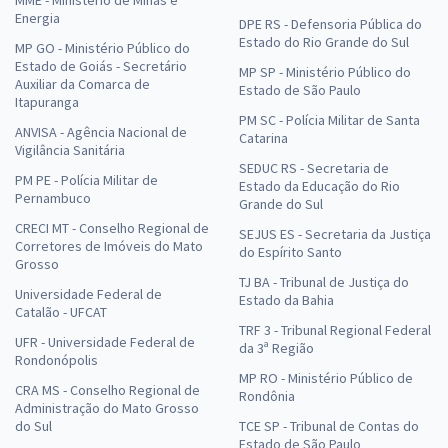
Energia
DPE RS - Defensoria Pública do
Estado do Rio Grande do Sul
MP GO - Ministério Público do
Estado de Goiás - Secretário
MP SP - Ministério Público do
Auxiliar da Comarca de
Estado de São Paulo
Itapuranga
PM SC - Polícia Militar de Santa
ANVISA - Agência Nacional de
Catarina
Vigilância Sanitária
SEDUC RS - Secretaria de
PM PE - Polícia Militar de
Estado da Educação do Rio
Pernambuco
Grande do Sul
CRECI MT - Conselho Regional de
SEJUS ES - Secretaria da Justiça
Corretores de Imóveis do Mato
do Espírito Santo
Grosso
TJ BA - Tribunal de Justiça do
Universidade Federal de
Estado da Bahia
Catalão - UFCAT
TRF 3 - Tribunal Regional Federal
UFR - Universidade Federal de
da 3ª Região
Rondonópolis
MP RO - Ministério Público de
CRA MS - Conselho Regional de
Rondônia
Administração do Mato Grosso
do Sul
TCE SP - Tribunal de Contas do
Estado de São Paulo