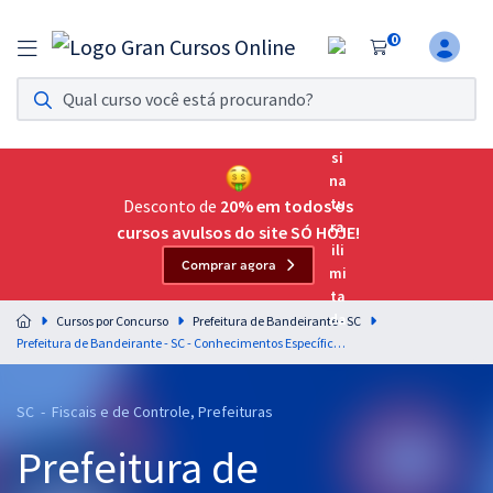
0
Assinatura Ilimitada 11
Acesso a todos os cursos. Teste grátis por 7 dias!
Assinatura OAB Até Passar
Acesso ilimitado a toda preparação para o Exame da
Desconto de
20% em todos os
Ordem, até você passar!
cursos avulsos do site SÓ HOJE!
Comprar agora
Residências Multiprofissionais
Preparação completa e intensiva para as principais
Cursos por Concurso
Prefeitura de Bandeirante - SC
residências em saúde do Brasil
Prefeitura de Bandeirante - SC - Conhecimentos Específicos para o Cargo de Psicólogo com a Equipe Gran
Concursos
SC - Fiscais e de Controle, Prefeituras
Assinatura Ilimitada
Prefeitura de
Cursos 20% OFF