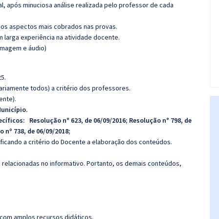
l, após minuciosa análise realizada pelo professor de cada
os aspectos mais cobrados nas provas.
m larga experiência na atividade docente.
(imagem e áudio)
5.
riamente todos) a critério dos professores.
ente).
unicípio.
ecíficos:
Resolução n° 623, de 06/09/2016; Resolução n° 798, de
o nº 738, de 06/09/2018;
 ficando a critério do Docente a elaboração dos conteúdos.
s relacionadas no informativo. Portanto, os demais conteúdos,
 com amplos recursos didáticos.