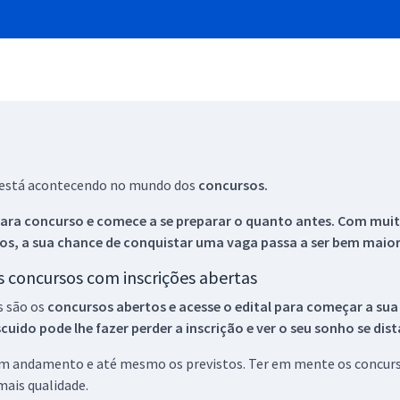
ue está acontecendo no mundo dos
concursos.
ara concurso e comece a se preparar o quanto antes. Com muita
os, a sua chance de conquistar uma vaga passa a ser bem maior
os concursos com inscrições abertas
s são os
concursos abertos e acesse o edital para começar a sua
ido pode lhe fazer perder a inscrição e ver o seu sonho se dis
 em andamento e até mesmo os previstos. Ter em mente os concurso
ais qualidade.