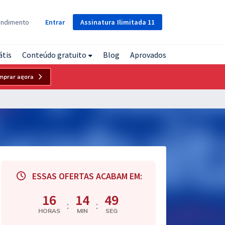
Assinatura
Ilimitada
11
endimento
Entrar
átis
Conteúdo gratuito
Blog
Aprovados
mprar agora
ESSAS OFERTAS ACABAM EM:
16
14
48
:
:
HORAS
MIN
SEG