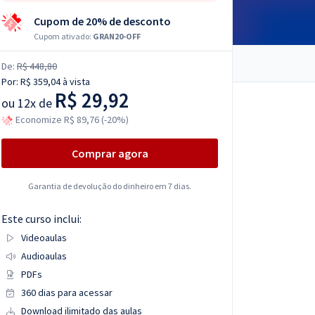
Cupom de 20% de desconto
Cupom ativado:
GRAN20-OFF
De:
R$ 448,80
Por:
R$ 359,04
à vista
R$ 29,92
ou
12x de
Economize R$ 89,76 (-20%)
Comprar agora
Garantia de devolução do dinheiro em 7 dias.
Este curso inclui:
Videoaulas
Audioaulas
PDFs
360 dias para acessar
Download ilimitado das aulas