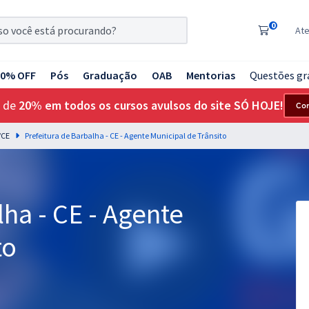
0
At
20% OFF
Pós
Graduação
OAB
Mentorias
Questões gr
 de
20% em todos os cursos avulsos do site SÓ HOJE!
Co
/CE
Prefeitura de Barbalha - CE - Agente Municipal de Trânsito
lha - CE - Agente
to