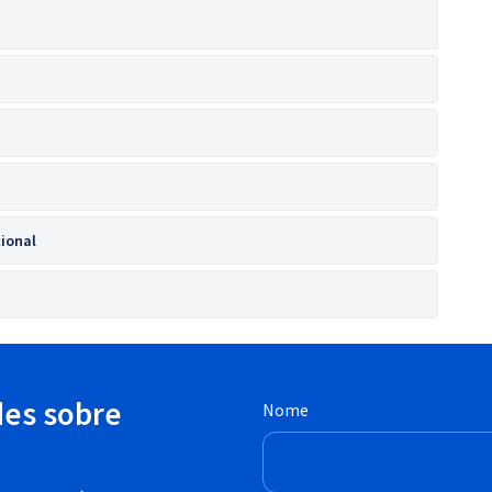
cional
des sobre
Nome