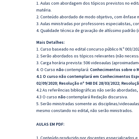
1. Aulas com abordagem dos tópicos previstos no edita
matéria.
2. Conteúdo abordado de modo objetivo, com ênfase n
3. Aulas ministradas por professores especialistas, co
4. Qualidade técnica de gravação de altíssimo padrão 
Mais Detalhes:
1. Curso baseado no edital concurso público N.º 003/202
2. Serão abordados os tópicos relevantes (não necessa
3. Carga horária prevista: 506 videoaulas (aproximadam
4. O Curso
não
contemplará:
Conhecimentos sobre o M
4.1 O curso
não
contemplará em Conhecimentos Esp
02/09/2020; Resolução nº 948 DE 28/03/2022; Resoluçã
4.2 As referências bibliográficas não serão abordadas,
4.3 O curso
não
contemplará Redação discursiva.
5. Serão ministradas somente as disciplinas/videoaula
mesmo constando no edital, não serão ministrados.
AULAS EM PDF:
1. Conteúdo produzido por docentes especializados e