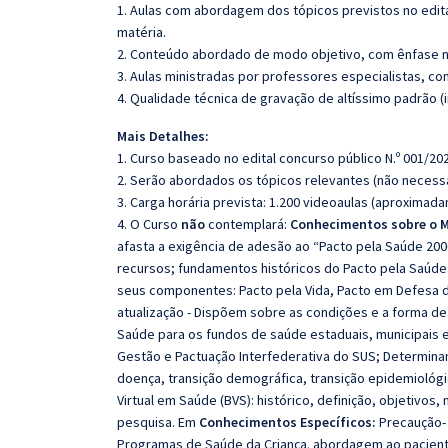
1. Aulas com abordagem dos tópicos previstos no edita
matéria.
2. Conteúdo abordado de modo objetivo, com ênfase n
3. Aulas ministradas por professores especialistas, co
4. Qualidade técnica de gravação de altíssimo padrão 
Mais Detalhes:
1. Curso baseado no edital concurso público N.º 001/202
2. Serão abordados os tópicos relevantes (não necessa
3. Carga horária prevista: 1.200 videoaulas (aproximad
4. O Curso
não
contemplará:
Conhecimentos sobre o M
afasta a exigência de adesão ao “Pacto pela Saúde 20
recursos; fundamentos históricos do Pacto pela Saúde 2
seus componentes: Pacto pela Vida, Pacto em Defesa d
atualização - Dispõem sobre as condições e a forma de
Saúde para os fundos de saúde estaduais, municipais e 
Gestão e Pactuação Interfederativa do SUS; Determinan
doença, transição demográfica, transição epidemiológic
Virtual em Saúde (BVS): histórico, definição, objetivo
pesquisa. Em
Conhecimentos Específicos:
Precaução- 
Programas de Saúde da Criança. abordagem ao paciente 