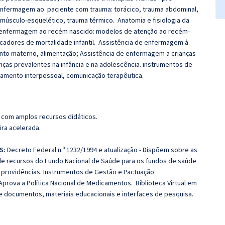
e Enfermagem ao paciente com trauma: torácico, trauma abdominal,
 músculo-esquelético, trauma térmico. Anatomia e fisiologia da
 enfermagem ao recém nascido: modelos de atenção ao recém-
icadores de mortalidade infantil. Assistência de enfermagem à
ento materno, alimentação; Assistência de enfermagem a crianças
nças prevalentes na infância e na adolescência. instrumentos de
amento interpessoal, comunicação terapêutica.
 com amplos recursos didáticos.
ira acelerada.
US:
Decreto Federal n.º 1232/1994 e atualização - Dispõem sobre as
de recursos do Fundo Nacional de Saúde para os fundos de saúde
as providências. Instrumentos de Gestão e Pactuação
 Aprova a Política Nacional de Medicamentos. Biblioteca Virtual em
 de documentos, materiais educacionais e interfaces de pesquisa.