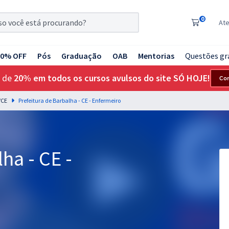
0
At
20% OFF
Pós
Graduação
OAB
Mentorias
Questões gr
 de
20% em todos os cursos avulsos do site SÓ HOJE!
Co
/CE
Prefeitura de Barbalha - CE - Enfermeiro
ha - CE -