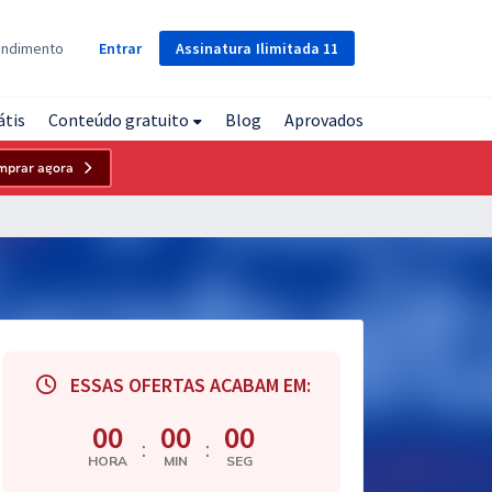
Assinatura
Ilimitada
11
endimento
Entrar
átis
Conteúdo gratuito
Blog
Aprovados
mprar agora
ESSAS OFERTAS ACABAM EM:
00
00
00
:
:
HORA
MIN
SEG