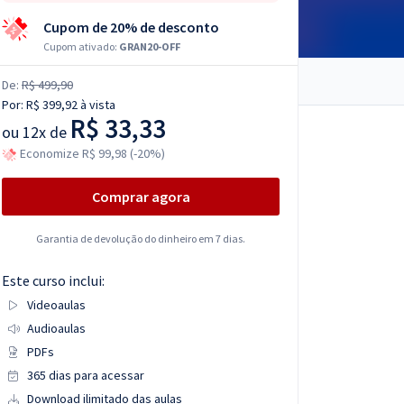
Cupom de 20% de desconto
Cupom ativado:
GRAN20-OFF
De:
R$ 499,90
Por:
R$ 399,92
à vista
R$ 33,33
ou
12x de
Economize R$ 99,98 (-20%)
Comprar agora
Garantia de devolução do dinheiro em 7 dias.
Este curso inclui:
Videoaulas
Audioaulas
PDFs
365 dias para acessar
Download ilimitado das aulas