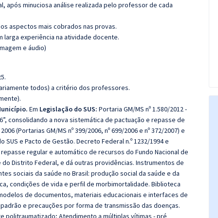
l, após minuciosa análise realizada pelo professor de cada
os aspectos mais cobrados nas provas.
m larga experiência na atividade docente.
(imagem e áudio)
5.
riamente todos) a critério dos professores.
amente).
unicípio.
Em
Legislação do SUS:
Portaria GM/MS nº 1.580/2012 -
06”, consolidando a nova sistemática de pactuação e repasse de
006 (Portarias GM/MS nº 399/2006, nº 699/2006 e nº 372/2007) e
o SUS e Pacto de Gestão. Decreto Federal n.º 1232/1994 e
 repasse regular e automático de recursos do Fundo Nacional de
do Distrito Federal, e dá outras providências. Instrumentos de
tes sociais da saúde no Brasil: produção social da saúde e da
a, condições de vida e perfil de morbimortalidade. Biblioteca
s, modelos de documentos, materiais educacionais e interfaces de
padrão e precauções por forma de transmissão das doenças.
politraumatizado; Atendimento a múltiplas vítimas - pré